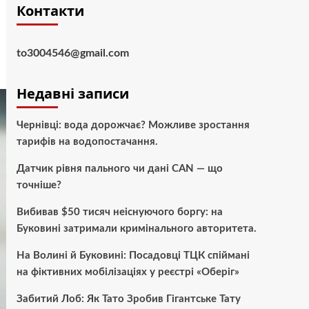
Контакти
to3004546@gmail.com
Недавні записи
Чернівці: вода дорожчає? Можливе зростання
тарифів на водопостачання.
Датчик рівня пального чи дані CAN — що
точніше?
Вибивав $50 тисяч неіснуючого боргу: на
Буковині затримали кримінального авторитета.
На Волині й Буковині: Посадовці ТЦК спіймані
на фіктивних мобілізаціях у реєстрі «Оберіг»
Забитий Лоб: Як Тато Зробив Гігантське Тату