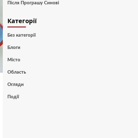
Після Програшу Синові
Категорії
Без категорії
Блоги
Місто
Область
Огляди
Події