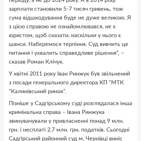
періоду, а не до 2024 року. А в 2014 році
зарплати становили 5-7 тисяч гривень, тож
сума відшкодування буде не дуже великою. Я
з цією справою не ознайомлювався, не є
юристом, щоб сказати, наскільки у нього є
шанси. Наберемося терпіння. Суд вивчить це
питання і ухвалить справедливе рішення”, –
сказав Роман Клічук.
У квітні 2011 року Іван Ринжук був звільнений
з посади генерального директора КП “МТК
“Калинівський ринок”.
Пізніше у Садгірському суді розглядалася інша
кримінальна справа – Івана Ринжука
звинувачували у привласненні понад 9 млн.
грн. і несплаті 2,7 млн. грн. податків. Сьогодні
Садгірський районний суд м. Чернівці виніс