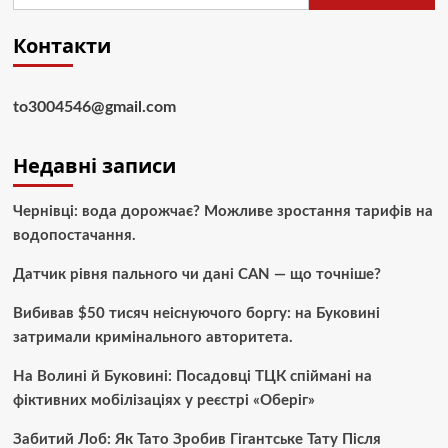
Контакти
to3004546@gmail.com
Недавні записи
Чернівці: вода дорожчає? Можливе зростання тарифів на
водопостачання.
Датчик рівня пального чи дані CAN — що точніше?
Вибивав $50 тисяч неіснуючого боргу: на Буковині
затримали кримінального авторитета.
На Волині й Буковині: Посадовці ТЦК спіймані на
фіктивних мобілізаціях у реєстрі «Оберіг»
Забитий Лоб: Як Тато Зробив Гігантське Тату Після