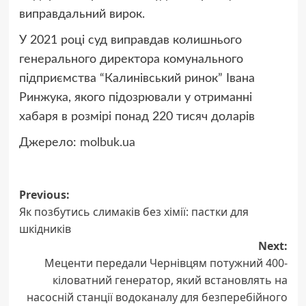
виправдальний вирок.
У 2021 році суд виправдав колишнього
генерального директора комунального
підприємства “Калинівський ринок” Івана
Ринжука, якого підозрювали у отриманні
хабаря в розмірі понад 220 тисяч доларів
Джерело:
molbuk.ua
Post
Previous:
Як позбутись слимаків без хімії: пастки для
navigation
шкідників
Next:
Меценти передали Чернівцям потужний 400-
кіловатний генератор, який встановлять на
насосній станції водоканалу для безперебійного