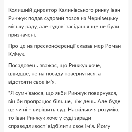
Колишній директор Калинівського ринку Іван
Ринжук подав судовий позов на Чернівецьку
міську раду, але судові засідання ще не були
призначені.
Про це на пресконференції сказав мер Роман
Клічук.
Посадовець вважає, що Ринжук хоче,
швидше, не на посаду повернутися, а
відстояти своє ім’я.
“Я сумніваюся, що якби Ринжук повернувся,
він би пропрацює більше, ніж день. Але буде
це чи ні – вирішить суд. Наскільки я розумію,
то Іван Ринжук хоче у суді заради
справедливості відбілити своє ім’я. Йому