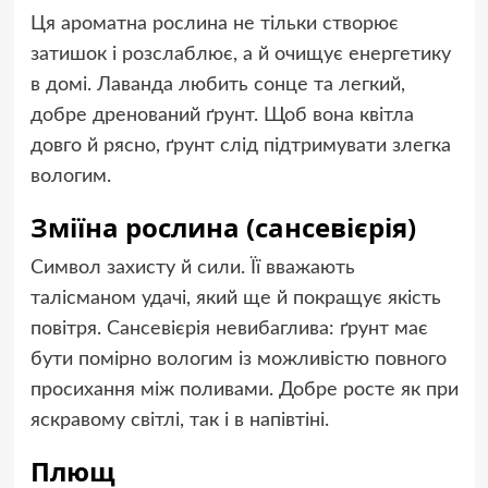
Ця ароматна рослина не тільки створює
затишок і розслаблює, а й очищує енергетику
в домі. Лаванда любить сонце та легкий,
добре дренований ґрунт. Щоб вона квітла
довго й рясно, ґрунт слід підтримувати злегка
вологим.
Зміїна рослина (сансевієрія)
Символ захисту й сили. Її вважають
талісманом удачі, який ще й покращує якість
повітря. Сансевієрія невибаглива: ґрунт має
бути помірно вологим із можливістю повного
просихання між поливами. Добре росте як при
яскравому світлі, так і в напівтіні.
Плющ