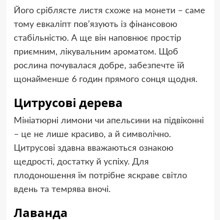
Його сріблясте листя схоже на монети – саме
тому евкаліпт пов’язують із фінансовою
стабільністю. А ще він наповнює простір
приємним, лікувальним ароматом. Щоб
рослина почувалася добре, забезпечте їй
щонайменше 6 годин прямого сонця щодня.
Цитрусові дерева
Мініатюрні лимони чи апельсини на підвіконні
– це не лише красиво, а й символічно.
Цитрусові здавна вважаються ознакою
щедрості, достатку й успіху. Для
плодоношення їм потрібне яскраве світло
вдень та темрява вночі.
Лаванда