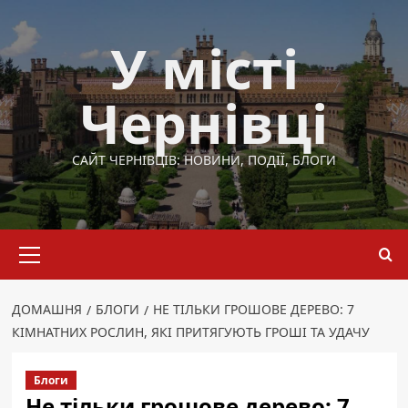
Перейти
до
У місті
вмісту
Чернівці
САЙТ ЧЕРНІВЦІВ: НОВИНИ, ПОДІЇ, БЛОГИ
Основне
меню
ДОМАШНЯ
БЛОГИ
НЕ ТІЛЬКИ ГРОШОВЕ ДЕРЕВО: 7
КІМНАТНИХ РОСЛИН, ЯКІ ПРИТЯГУЮТЬ ГРОШІ ТА УДАЧУ
Блоги
Не тільки грошове дерево: 7