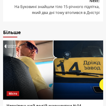
Next:
На Буковині знайшли тіло 15-річного підлітка,
який два дні тому втопився в Дністрі
Більше
Місто
Чернівецький водій маршрутки №14