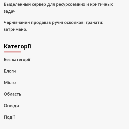
Выделенный сервер для ресурсоемких и критичных
задач
Чернівчанин продавав ручні осколкові гранати:
затримано.
Категорії
Без категорії
Блоги
Місто
Область
Огляди
Події