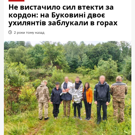
Не вистачило сил втекти за
кордон: на Буковині двоє
ухилянтів заблукали в горах
2 роки тому назад