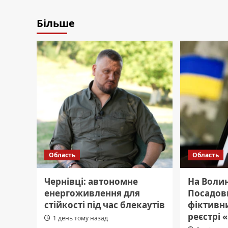
Більше
Область
Область
Чернівці: автономне
На Волин
енергоживлення для
Посадовц
стійкості під час блекаутів
фіктивни
реєстрі 
1 день тому назад