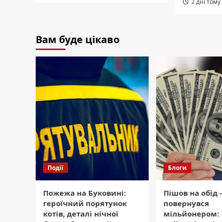
2 дні тому
Вам буде цікаво
Події
Блоги
Пожежа на Буковині:
Пішов на обід
героїчний порятунок
повернувся
котів, деталі нічної
мільйонером: