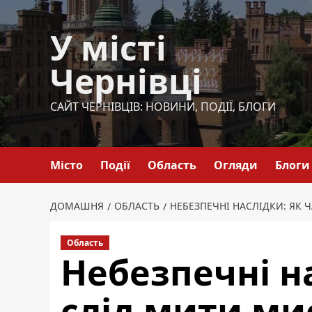
Перейти
до
У місті
вмісту
Чернівці
САЙТ ЧЕРНІВЦІВ: НОВИНИ, ПОДІЇ, БЛОГИ
Місто
Події
Область
Огляди
Блоги
ДОМАШНЯ
ОБЛАСТЬ
НЕБЕЗПЕЧНІ НАСЛІДКИ: ЯК 
Область
Небезпечні на
слід мити ми