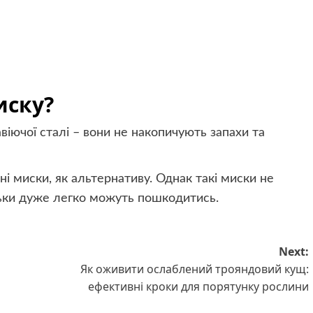
иску?
іючої сталі – вони не накопичують запахи та
і миски, як альтернативу. Однак такі миски не
ьки дуже легко можуть пошкодитись.
Next:
Як оживити ослаблений трояндовий кущ:
ефективні кроки для порятунку рослини