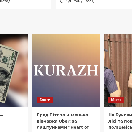
 назад
3 дні тому назад
Блоги
Місто
 —
Бред Пітт та німецька
На Буковин
вівчарка Uber: за
лісі та по
лаштунками “Heart of
поліцейсь