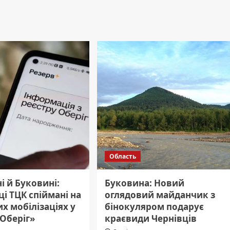
Область
і й Буковині:
Буковина: Новий
і ТЦК спіймані на
оглядовий майданчик з
х мобілізаціях у
бінокуляром подарує
«Оберіг»
краєвиди Чернівців