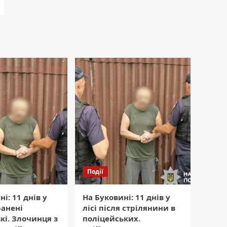
Події
і: 11 днів у
На Буковині: 11 днів у
ранені
лісі після стрілянини в
кі. Злочинця з
поліцейських.