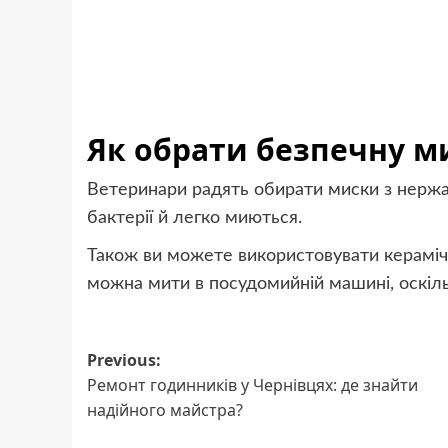
Як обрати безпечну м
Ветеринари радять обирати миски з нержав
бактерії й легко миються.
Також ви можете використовувати керамічн
можна мити в посудомийній машині, оскіл
Post
Previous:
Ремонт годинників у Чернівцях: де знайти
navigation
надійного майстра?