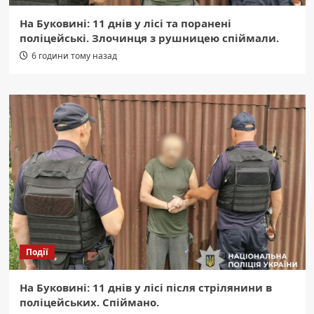
На Буковині: 11 днів у лісі та поранені
поліцейські. Злочинця з рушницею спіймали.
6 години тому назад
Події
На Буковині: 11 днів у лісі після стрілянини в
поліцейських. Спіймано.