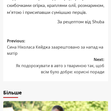
скибочками огірка, краплями олії, розмарином,
м’ятою і присипавши сумішшю перців.
За рецептом від Shuba
Post
Previous:
Сина Ніколаса Кейджа заарештовано за напад на
navigation
матір
Next:
Як подорожувати в авто з твариною так, щоб
всім було добре: корисні поради
Більше