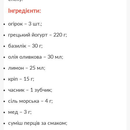
Інгредієнти:
огірок – 3 шт.;
грецький йогурт – 220 г;
базилік – 30 г;
олія оливкова – 30 мл;
лимон – 25 мл;
кріп – 15 г;
часник – 1 зубчик;
сіль морська – 4 г;
мед – 3 г;
суміш перців за смаком;