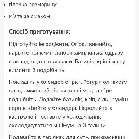
гілочка розмарину;
мʼята за смаком.
Спосіб приготування:
Підготуйте інгредієнти. Огірки вимийте,
наріжте тонкими скибочками, кілька одразу
відкладіть для прикраси. Базилік, кріп і м’яту
вимийте й подрібніть.
Покладіть у блендер огірки, йогурт, оливкову
олію, лимонний сік, часник і мед, добре
подрібніть. Додайте базилік, кріп, сіль і суміш
перців, збийте у блендері. Перелийте в
каструлю і поставте у холодильник
охолоджуватися мінімум на 3 години.
Подавайте в тарілках для супу, прикрасивши