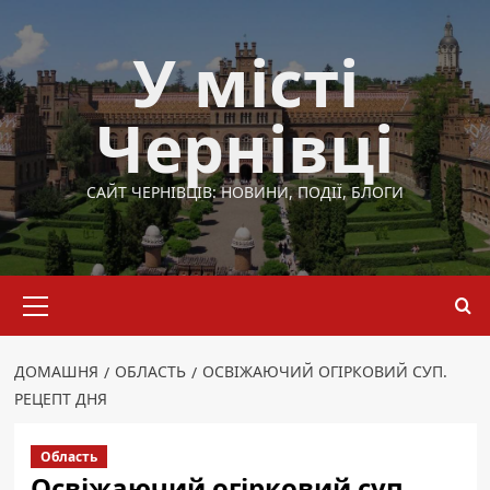
Перейти
до
У місті
вмісту
Чернівці
САЙТ ЧЕРНІВЦІВ: НОВИНИ, ПОДІЇ, БЛОГИ
Основне
меню
ДОМАШНЯ
ОБЛАСТЬ
ОСВІЖАЮЧИЙ ОГІРКОВИЙ СУП.
РЕЦЕПТ ДНЯ
Область
Освіжаючий огірковий суп.