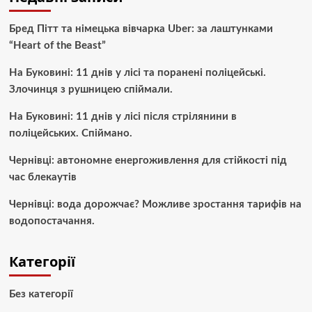
Бред Пітт та німецька вівчарка Uber: за лаштунками
“Heart of the Beast”
На Буковині: 11 днів у лісі та поранені поліцейські.
Злочинця з рушницею спіймали.
На Буковині: 11 днів у лісі після стрілянини в
поліцейських. Спіймано.
Чернівці: автономне енергоживлення для стійкості під
час блекаутів
Чернівці: вода дорожчає? Можливе зростання тарифів на
водопостачання.
Категорії
Без категорії