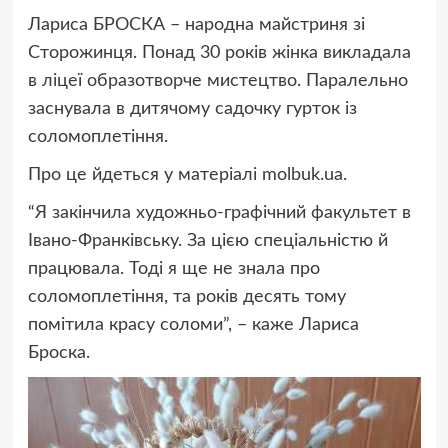
Лариса БРОСКА – народна майстриня зі
Сторожинця. Понад 30 років жінка викладала
в ліцеї образотворче мистецтво. Паралельно
заснувала в дитячому садочку гурток із
соломоплетіння.
Про це йдеться у матеріалі molbuk.ua.
“Я закінчила художньо-графічний факультет в
Івано-Франківську. За цією спеціальністю й
працювала. Тоді я ще не знала про
соломоплетіння, та років десять тому
помітила красу соломи”, – каже Лариса
Броска.