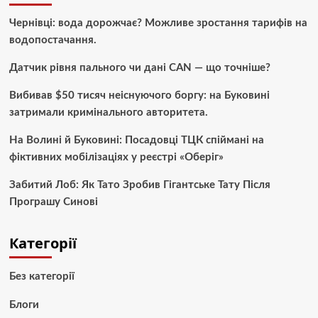
Чернівці: вода дорожчає? Можливе зростання тарифів на
водопостачання.
Датчик рівня пального чи дані CAN — що точніше?
Вибивав $50 тисяч неіснуючого боргу: на Буковині
затримали кримінального авторитета.
На Волині й Буковині: Посадовці ТЦК спіймані на
фіктивних мобілізаціях у реєстрі «Оберіг»
Забитий Лоб: Як Тато Зробив Гігантське Тату Після
Програшу Синові
Категорії
Без категорії
Блоги