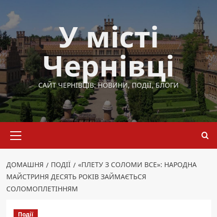
Перейти
до
У місті
вмісту
Чернівці
САЙТ ЧЕРНІВЦІВ: НОВИНИ, ПОДІЇ, БЛОГИ
Основне
меню
ДОМАШНЯ
ПОДІЇ
«ПЛЕТУ З СОЛОМИ ВСЕ»: НАРОДНА
МАЙСТРИНЯ ДЕСЯТЬ РОКІВ ЗАЙМАЄТЬСЯ
СОЛОМОПЛЕТІННЯМ
Події