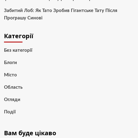
Забитий Лоб: Як Тато Зробив Гігантське Тату Після
Програшу Синові
Категорії
Без категорії
Блоги
Місто
Область
Огляди
Події
Вам буде цікаво