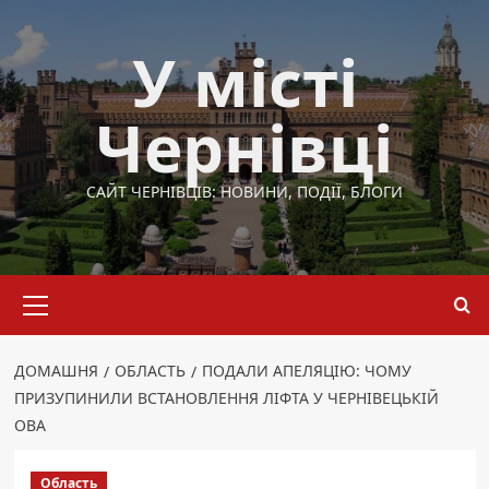
Перейти
до
У місті
вмісту
Чернівці
САЙТ ЧЕРНІВЦІВ: НОВИНИ, ПОДІЇ, БЛОГИ
Основне
меню
ДОМАШНЯ
ОБЛАСТЬ
ПОДАЛИ АПЕЛЯЦІЮ: ЧОМУ
ПРИЗУПИНИЛИ ВСТАНОВЛЕННЯ ЛІФТА У ЧЕРНІВЕЦЬКІЙ
ОВА
Область