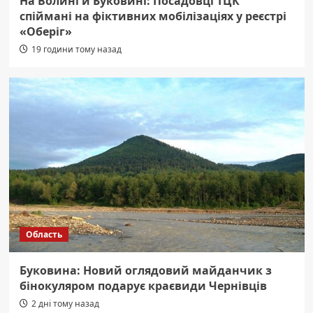
На Волині й Буковині: Посадовці ТЦК
спіймані на фіктивних мобілізаціях у реєстрі
«Оберіг»
19 години тому назад
Область
Буковина: Новий оглядовий майданчик з
бінокуляром подарує краєвиди Чернівців
2 дні тому назад