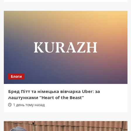
Блоги
Бред Пітт та німецька вівчарка Uber: за
лаштунками “Heart of the Beast”
1 день тому назад