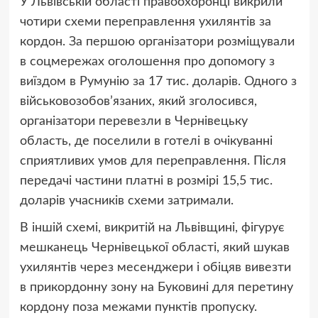
У Львівській області правоохоронці викрили
чотири схеми переправлення ухилянтів за
кордон. За першою організатори розміщували
в соцмережах оголошення про допомогу з
виїздом в Румунію за 17 тис. доларів. Одного з
військовозобов’язаних, який зголосився,
організатори перевезли в Чернівецьку
область, де поселили в готелі в очікуванні
сприятливих умов для переправлення. Після
передачі частини платні в розмірі 15,5 тис.
доларів учасників схеми затримали.
В іншій схемі, викритій на Львівщині, фігурує
мешканець Чернівецької області, який шукав
ухилянтів через месенджери і обіцяв вивезти
в прикордонну зону на Буковині для перетину
кордону поза межами пунктів пропуску.