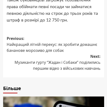
Також буковинцеві загрожує позбавлення
права обіймати певні посади чи займатися
певною діяльністю на строк до трьох років та
штраф в розмірі до 12 750 грн.
Post
Previous:
Найкращий літній перекус: як зробити домашнє
navigation
бананове морозиво для собак
Next:
Музиканти гурту “Жадан і Собаки” поділились
першим відео з військових навчань
Більше