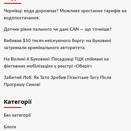
Чернівці: вода дорожчає? Можливе зростання тарифів на
водопостачання.
Датчик рівня пального чи дані CAN — що точніше?
Вибивав $50 тисяч неіснуючого боргу: на Буковині
затримали кримінального авторитета.
На Волині й Буковині: Посадовці ТЦК спіймані на
фіктивних мобілізаціях у реєстрі «Оберіг»
Забитий Лоб: Як Тато Зробив Гігантське Тату Після
Програшу Синові
Категорії
Без категорії
Блоги