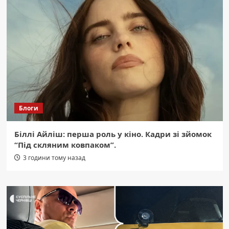
Блоги
Біллі Айліш: перша роль у кіно. Кадри зі зйомок
“Під скляним ковпаком”.
3 години тому назад