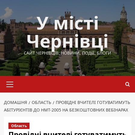
Перейти
до
У місті
вмісту
Чернівці
САЙТ ЧЕРНІВЦІВ: НОВИНИ, ПОДІЇ, БЛОГИ
Основне
меню
ДОМАШНЯ
ОБЛАСТЬ
ПРОВІДНІ ВЧИТЕЛІ ГОТУВАТИМУТЬ
АБІТУРІЄНТІВ ДО НМТ-2005 НА БЕЗКОШТОВНИХ ВЕБІНАРАХ
Область
Провідні вчителі готуватимуть