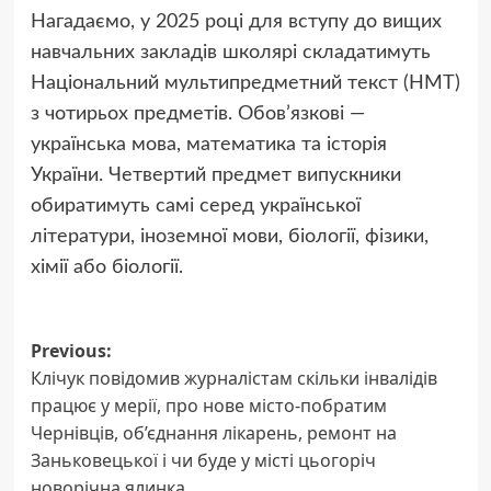
Нагадаємо, у 2025 році для вступу до вищих
навчальних закладів школярі складатимуть
Національний мультипредметний текст (НМТ)
з чотирьох предметів. Обов’язкові —
українська мова, математика та історія
України. Четвертий предмет випускники
обиратимуть самі серед української
літератури, іноземної мови, біології, фізики,
хімії або біології.
Post
Previous:
Клічук повідомив журналістам скільки інвалідів
navigation
працює у мерії, про нове місто-побратим
Чернівців, об’єднання лікарень, ремонт на
Заньковецької і чи буде у місті цьогоріч
новорічна ялинка