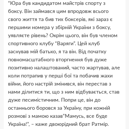
“Юра був кандидатом майстрів спорту з
боксу. Він займався цим впродовж всього
свого життя та бив тих боксерів, які зараз є
першими номера у збірній України з боксу,
уявляєте рівень? Окрім цього, він був членом
спортивного клубу “Варяги”. Цей клуб
заснував мій батько, я та він. Від початку
повномасштабного вторгнення був дуже
позитивно налаштований, часто жартував, але
коли потрапив у перші бої та побачив жахи
війни, його настрій змінився, він перестав з
нами ділитися ти, що з ним відбувається, став
дуже песимістичним. Попри це, він до
останнього боровся за Україну, при кожній
розмові з мамою казав”Мамусь, все буде
Україна!”, – каже двоюрідний брат Ратмір.