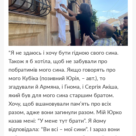
“Я не здаюсь і хочу бути гідною свого сина.
Також я б хотіла, щоб не забували про
побратимів мого сина. Якщо говорять про
мого Кубіка (позивний Юрія, – авт.), то
згадували й Армяна, і Гнома, і Сергія Акіша,
який був для мого сина старшим братом.
Хочу, щоб вшановували пам’ять про всіх
разом, адже вони загинули разом. Мій Юрко
казав мені: “У мене тут брати”. Я йому
відповідала: “Ви всі – мої сини”. І зараз вони