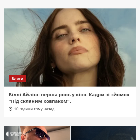
Блоги
Біллі Айліш: перша роль у кіно. Кадри зі зйомок
“Під скляним ковпаком”.
10 години тому назад