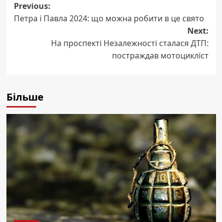
Post
Previous:
Петра і Павла 2024: що можна робити в це свято
navigation
Next:
На проспекті Незалежності сталася ДТП:
постраждав мотоцикліст
Більше