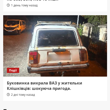
1 день тому назад
Події
Буковинка викрала ВАЗ у жительки
Клішківців: шокуюча пригода.
2 дні тому назад