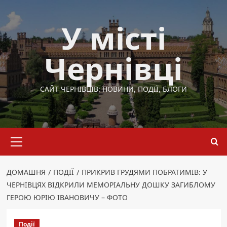
Перейти
до
У місті
вмісту
Чернівці
САЙТ ЧЕРНІВЦІВ: НОВИНИ, ПОДІЇ, БЛОГИ
Основне
меню
ДОМАШНЯ
ПОДІЇ
ПРИКРИВ ГРУДЯМИ ПОБРАТИМІВ: У
ЧЕРНІВЦЯХ ВІДКРИЛИ МЕМОРІАЛЬНУ ДОШКУ ЗАГИБЛОМУ
ГЕРОЮ ЮРІЮ ІВАНОВИЧУ – ФОТО
Події