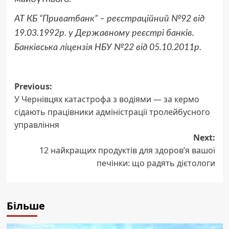
АТ КБ “Приватбанк” – реєстраційний №92 від
19.03.1992р. у Державному реєстрі банків.
Банківська ліцензія НБУ №22 від 05.10.2011р.
Post
Previous:
У Чернівцях катастрофа з водіями — за кермо
navigation
сідають працівники адміністрації тролейбусного
управління
Next:
12 найкращих продуктів для здоров’я вашої
печінки: що радять дієтологи
Більше