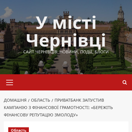
Перейти
до
У місті
вмісту
Чернівці
САЙТ ЧЕРНІВЦІВ: НОВИНИ, ПОДІЇ, БЛОГИ
Основне
меню
ДОМАШНЯ
ОБЛАСТЬ
ПРИВАТБАНК ЗАПУСТИВ
КАМПАНІЮ З ФІНАНСОВОЇ ГРАМОТНОСТІ: «БЕРЕЖІТЬ
ФІНАНСОВУ РЕПУТАЦІЮ ЗМОЛОДУ»
Область