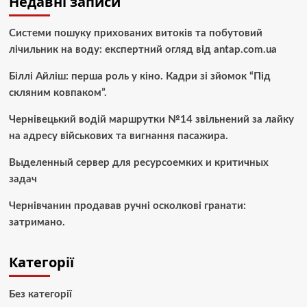
Недавні записи
Системи пошуку прихованих витоків та побутовий
лічильник на воду: експертний огляд від antap.com.ua
Біллі Айліш: перша роль у кіно. Кадри зі зйомок “Під
скляним ковпаком”.
Чернівецький водій маршрутки №14 звільнений за лайку
на адресу військових та вигнання пасажира.
Выделенный сервер для ресурсоемких и критичных
задач
Чернівчанин продавав ручні осколкові гранати:
затримано.
Категорії
Без категорії