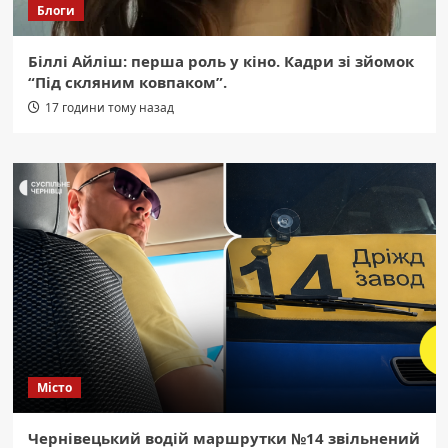
Блоги
Біллі Айліш: перша роль у кіно. Кадри зі зйомок
“Під скляним ковпаком”.
17 години тому назад
Місто
Чернівецький водій маршрутки №14 звільнений