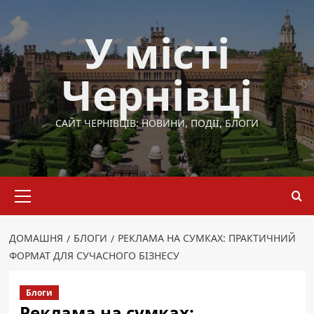
Перейти
до
У місті
вмісту
Чернівці
САЙТ ЧЕРНІВЦІВ: НОВИНИ, ПОДІЇ, БЛОГИ
Основне
меню
ДОМАШНЯ
БЛОГИ
РЕКЛАМА НА СУМКАХ: ПРАКТИЧНИЙ
ФОРМАТ ДЛЯ СУЧАСНОГО БІЗНЕСУ
Блоги
Реклама на сумках: