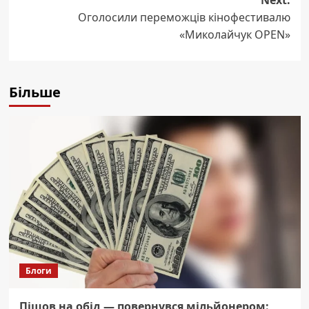
Оголосили переможців кінофестивалю
«Миколайчук OPEN»
Більше
Блоги
Пішов на обід — повернувся мільйонером: