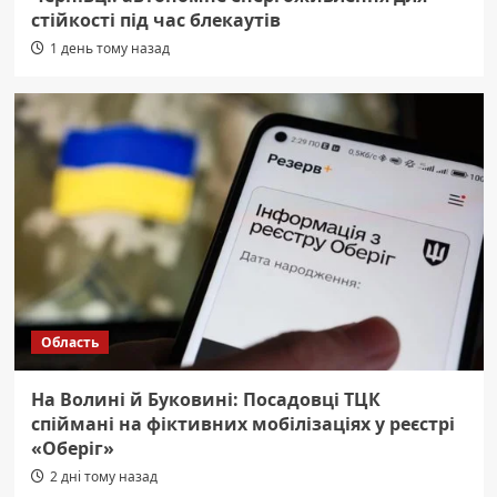
стійкості під час блекаутів
1 день тому назад
Область
На Волині й Буковині: Посадовці ТЦК
спіймані на фіктивних мобілізаціях у реєстрі
«Оберіг»
2 дні тому назад