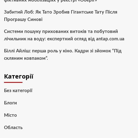
фіктивних мобілізаціях у реєстрі «Оберіг»
Забитий Лоб: Як Тато Зробив Гігантське Тату Після
Програшу Синові
Системи пошуку прихованих витоків та побутовий
лічильник на воду: експертний огляд від antap.com.ua
Біллі Айліш: перша роль у кіно. Кадри зі зйомок “Під
скляним ковпаком”.
Категорії
Без категорії
Блоги
Місто
Область