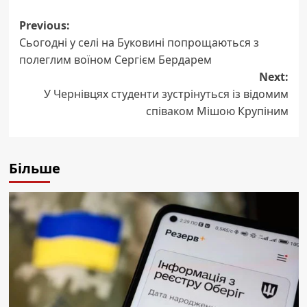
Post
Previous:
Сьогодні у селі на Буковині попрощаються з
navigation
полеглим воїном Сергієм Бердарем
Next:
У Чернівцях студенти зустрінуться із відомим
співаком Мішою Крупіним
Більше