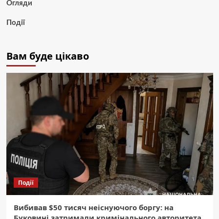
Огляди
Події
Вам буде цікаво
Події
Вибивав $50 тисяч неіснуючого боргу: на
Буковині затримали кримінального авторитета.