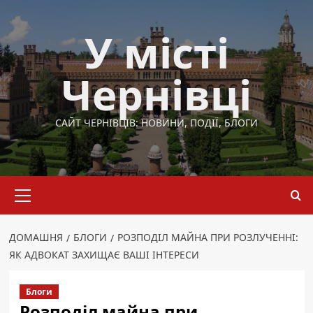
Перейти
до
У місті
вмісту
Чернівці
САЙТ ЧЕРНІВЦІВ: НОВИНИ, ПОДІЇ, БЛОГИ
Основне
меню
ДОМАШНЯ
БЛОГИ
РОЗПОДІЛ МАЙНА ПРИ РОЗЛУЧЕННІ:
ЯК АДВОКАТ ЗАХИЩАЄ ВАШІ ІНТЕРЕСИ
Блоги
Розподіл майна при