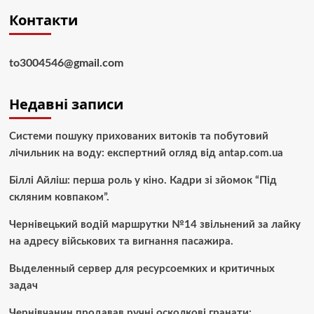
Контакти
to3004546@gmail.com
Недавні записи
Системи пошуку прихованих витоків та побутовий
лічильник на воду: експертний огляд від antap.com.ua
Біллі Айліш: перша роль у кіно. Кадри зі зйомок “Під
скляним ковпаком”.
Чернівецький водій маршрутки №14 звільнений за лайку
на адресу військових та вигнання пасажира.
Выделенный сервер для ресурсоемких и критичных
задач
Чернівчанин продавав ручні осколкові гранати: