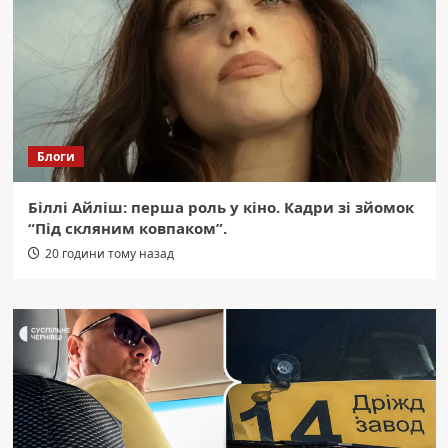
Блоги
Біллі Айліш: перша роль у кіно. Кадри зі зйомок
“Під скляним ковпаком”.
20 години тому назад