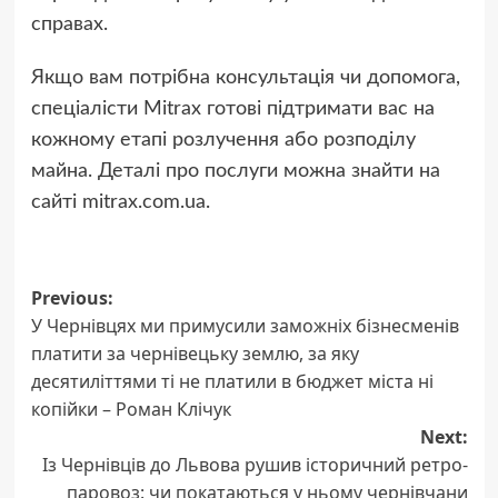
справах.
Якщо вам потрібна консультація чи допомога,
спеціалісти Mitrax готові підтримати вас на
кожному етапі розлучення або розподілу
майна. Деталі про послуги можна знайти на
сайті mitrax.com.ua.
Post
Previous:
У Чернівцях ми примусили заможніх бізнесменів
navigation
платити за чернівецьку землю, за яку
десятиліттями ті не платили в бюджет міста ні
копійки – Роман Клічук
Next:
Із Чернівців до Львова рушив історичний ретро-
паровоз: чи покатаються у ньому чернівчани