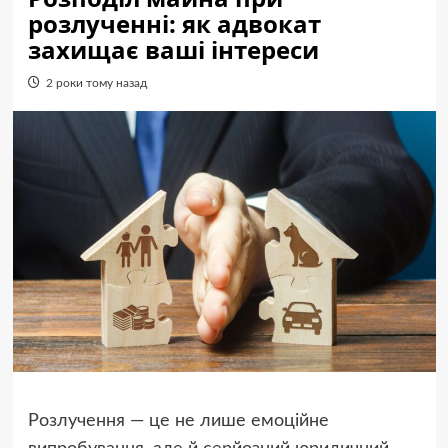
розлученні: як адвокат
захищає ваші інтереси
2 роки тому назад
Розлучення — це не лише емоційне