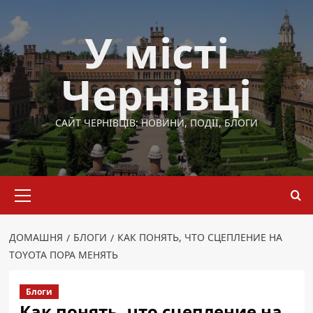
Перейти
до
У місті
вмісту
Чернівці
САЙТ ЧЕРНІВЦІВ: НОВИНИ, ПОДІЇ, БЛОГИ
Основне
меню
ДОМАШНЯ
БЛОГИ
КАК ПОНЯТЬ, ЧТО СЦЕПЛЕНИЕ НА
TOYOTA ПОРА МЕНЯТЬ
Блоги
Как понять, что сцепление на