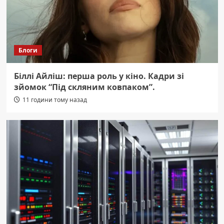
Блоги
Біллі Айліш: перша роль у кіно. Кадри зі
зйомок “Під скляним ковпаком”.
11 години тому назад