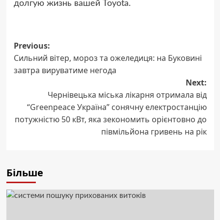
долгую жизнь вашей Toyota.
Post
Previous:
Сильний вітер, мороз та ожеледиця: на Буковині
navigation
завтра вируватиме негода
Next:
Чернівецька міська лікарня отримала від
“Greenpeace Україна” сонячну електростанцію
потужністю 50 кВт, яка зекономить орієнтовно до
півмільйона гривень на рік
Більше