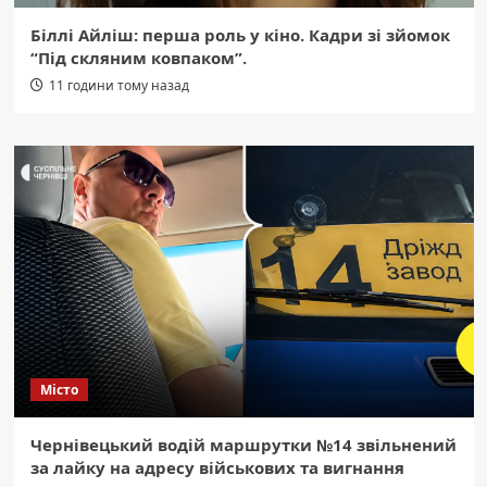
Біллі Айліш: перша роль у кіно. Кадри зі зйомок
“Під скляним ковпаком”.
11 години тому назад
Місто
Чернівецький водій маршрутки №14 звільнений
за лайку на адресу військових та вигнання