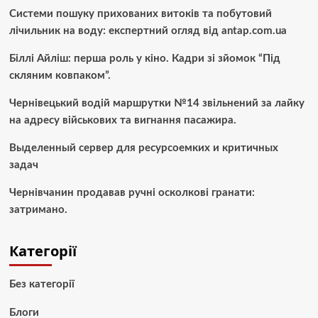
Системи пошуку прихованих витоків та побутовий
лічильник на воду: експертний огляд від antap.com.ua
Біллі Айліш: перша роль у кіно. Кадри зі зйомок “Під
скляним ковпаком”.
Чернівецький водій маршрутки №14 звільнений за лайку
на адресу військових та вигнання пасажира.
Выделенный сервер для ресурсоемких и критичных
задач
Чернівчанин продавав ручні осколкові гранати:
затримано.
Категорії
Без категорії
Блоги