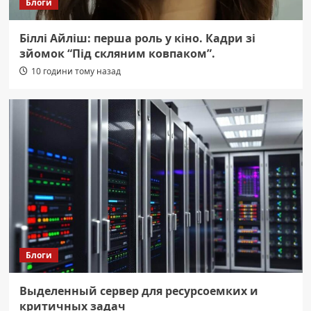
Блоги
Біллі Айліш: перша роль у кіно. Кадри зі
зйомок “Під скляним ковпаком”.
10 години тому назад
Блоги
Выделенный сервер для ресурсоемких и
критичных задач