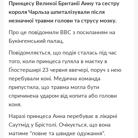
Принцесу Великої Британії Анну та сестру
короля Чарльза шпиталізували після
незначної травми голови та струсу мозку.
Про це повідомили BBC з посиланням на
Букінгемський палац.
Повідомляється, що подія сталась під час
того, коли принцеса гуляла в маєтку в
Ґлостерширі 23 червня ввечері, поруч з нею
перебували коні. Медична команда
припустила, що травма могла бути
спричинена ударом від копита або голови
коня.
Наразі принцеса Анна перебуває в лікарні
Саутмід у Брістолі. Очікується, що вона
матиме “повне та швидке одужання”.