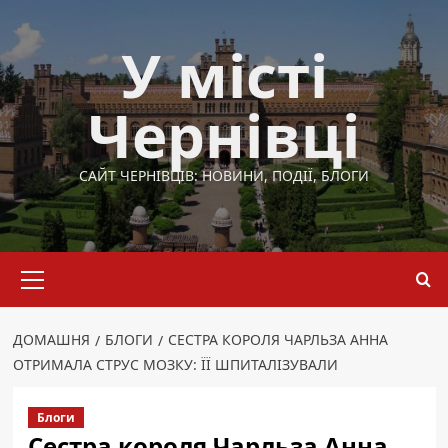
Перейти
до
У місті
вмісту
Чернівці
САЙТ ЧЕРНІВЦІВ: НОВИНИ, ПОДІЇ, БЛОГИ
Основне
меню
ДОМАШНЯ
БЛОГИ
СЕСТРА КОРОЛЯ ЧАРЛЬЗА АННА
ОТРИМАЛА СТРУС МОЗКУ: ЇЇ ШПИТАЛІЗУВАЛИ
Блоги
Сестра короля Чарльза Анна