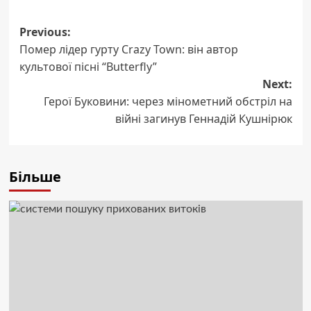
Post
Previous:
Помер лідер гурту Crazy Town: він автор
navigation
культової пісні “Butterfly”
Next:
Герої Буковини: через мінометний обстріл на
війні загинув Геннадій Кушнірюк
Більше