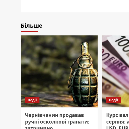
Більше
Події
Події
Чернівчанин продавав
Курс вал
ручні осколкові гранати:
серпня: 
затримано.
USD, EUR,