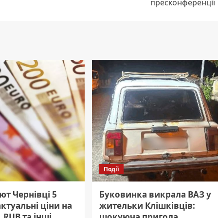
пресконференції
Події
ют Чернівці 5
Буковинка викрала ВАЗ у
актуальні ціни на
жительки Клішківців:
 RUB та інші.
шокуюча пригода.