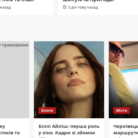
 назад
3 дні тому назад
Блоги
Місто
ку
Біллі Айліш: перша роль
Чернівец
токів та
у кіно. Кадри зі зйомок
маршрут