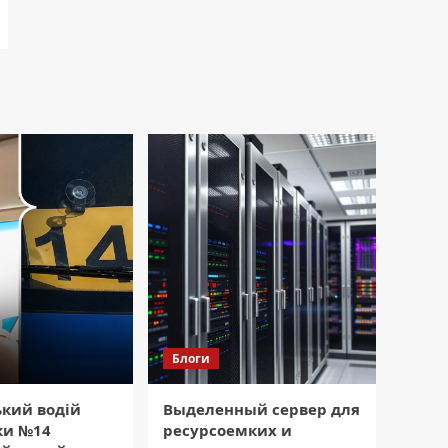
Блоги
ький водій
Выделенный сервер для
ки №14
ресурсоемких и