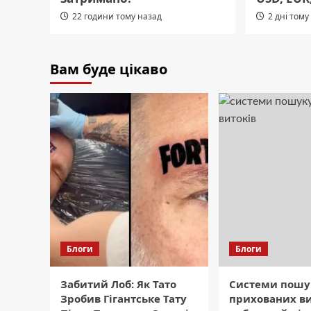
22 години тому назад
2 дні тому
Вам буде цікаво
Блоги
Блоги
Забитий Лоб: Як Тато
Системи пошу
Зробив Гігантське Тату
прихованих ви