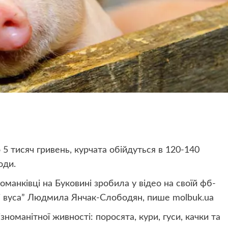
5 тисяч гривень, курчата обійдуться в 120-140
оди.
манківці на Буковині зробила у відео на своїй фб-
лі вуса” Людмила Янчак-Слободян, пише molbuk.ua
номанітної живності: поросята, кури, гуси, качки та