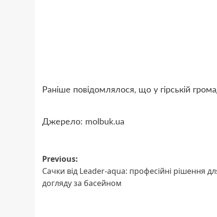
Раніше повідомлялося, що у гірській гром
Джерело:
molbuk.ua
Post
Previous:
Сачки від Leader-aqua: професійні рішення дл
navigation
догляду за басейном