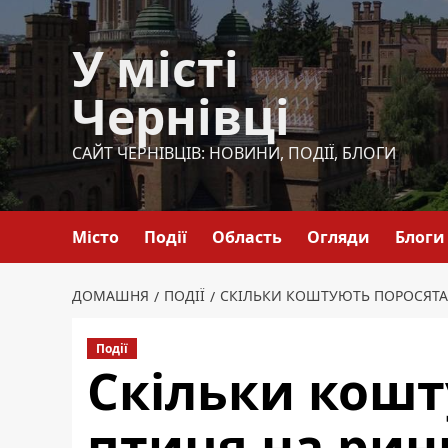
Перейти
до
У місті
вмісту
Чернівці
САЙТ ЧЕРНІВЦІВ: НОВИНИ, ПОДІЇ, БЛОГИ
Місто
Події
Область
Огляди
Блоги
ДОМАШНЯ
ПОДІЇ
СКІЛЬКИ КОШТУЮТЬ ПОРОСЯТА
Події
Скільки кошт
птиця на рин