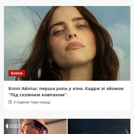
Блоги
Біллі Айліш: перша роль у кіно. Кадри зі зйомок
“Під скляним ковпаком”.
3 години тому назад