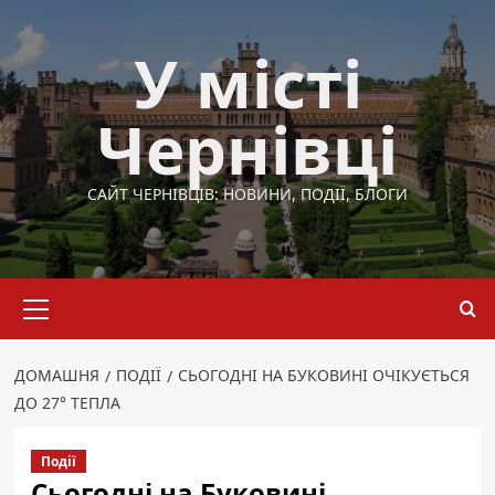
Перейти
до
У місті
вмісту
Чернівці
САЙТ ЧЕРНІВЦІВ: НОВИНИ, ПОДІЇ, БЛОГИ
Основне
меню
ДОМАШНЯ
ПОДІЇ
СЬОГОДНІ НА БУКОВИНІ ОЧІКУЄТЬСЯ
ДО 27° ТЕПЛА
Події
Сьогодні на Буковині