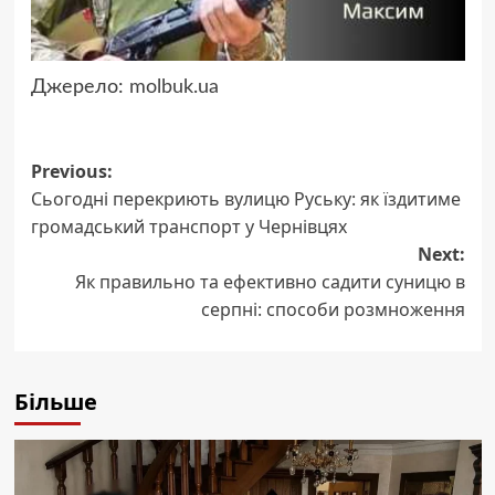
Джерело:
molbuk.ua
Post
Previous:
Сьогодні перекриють вулицю Руську: як їздитиме
navigation
громадський транспорт у Чернівцях
Next:
Як правильно та ефективно садити суницю в
серпні: способи розмноження
Більше