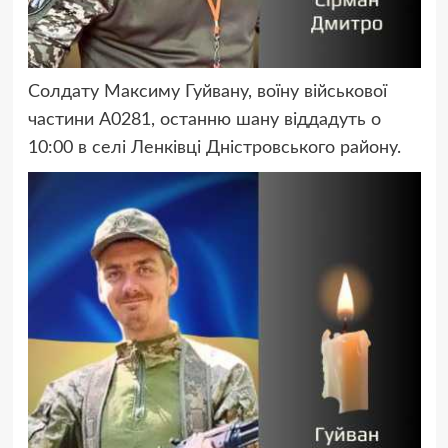
Солдату Максиму Гуйвану, воїну військової
частини А0281, останню шану віддадуть о
10:00 в селі Ленківці Дністровського району.