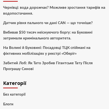
Чернівці: вода дорожчає? Можливе зростання тарифів на
водопостачання.
Датчик рівня пального чи дані CAN — що точніше?
Вибивав $50 тисяч неіснуючого боргу: на Буковині
затримали кримінального авторитета.
На Волині й Буковині: Посадовці ТЦК спіймані на
фіктивних мобілізаціях у реєстрі «Оберіг»
Забитий Лоб: Як Тато Зробив Гігантське Тату Після
Програшу Синові
Категорії
Без категорії
Блоги