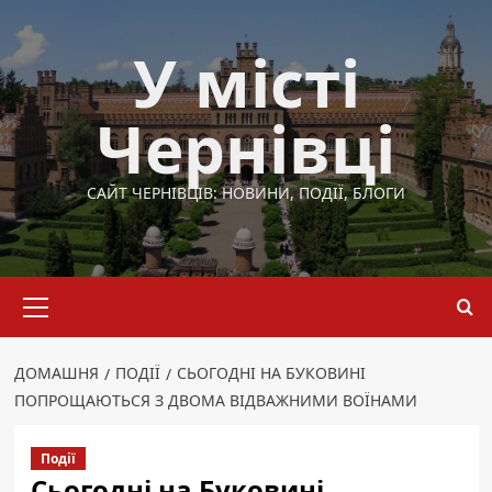
Перейти
до
У місті
вмісту
Чернівці
САЙТ ЧЕРНІВЦІВ: НОВИНИ, ПОДІЇ, БЛОГИ
Основне
меню
ДОМАШНЯ
ПОДІЇ
СЬОГОДНІ НА БУКОВИНІ
ПОПРОЩАЮТЬСЯ З ДВОМА ВІДВАЖНИМИ ВОЇНАМИ
Події
Сьогодні на Буковині