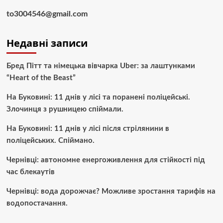
to3004546@gmail.com
Недавні записи
Бред Пітт та німецька вівчарка Uber: за лаштунками
“Heart of the Beast”
На Буковині: 11 днів у лісі та поранені поліцейські.
Злочинця з рушницею спіймали.
На Буковині: 11 днів у лісі після стрілянини в
поліцейських. Спіймано.
Чернівці: автономне енергоживлення для стійкості під
час блекаутів
Чернівці: вода дорожчає? Можливе зростання тарифів на
водопостачання.