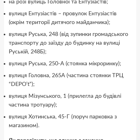
на розі вулиць Головної та Ентузіастів;
вулиця Ентузіастів – провулок Ентузіастів
(окрім території дитячого майданчика);
вулиця Руська, 248 (від зупинки громадського
транспорту до заїзду до будинку на вулиці
Руській, 248Б);
вулиця Руська, 250-А (стоянка мікроринку);
вулиця Головна, 265А (частина стоянки ТРЦ
“DEPO’t”);
вулиця Мізунського, 1 (прилегла до будівлі
частина тротуару);
вулиця Хотинська, 45-Г (поруч парковка з
магазином).