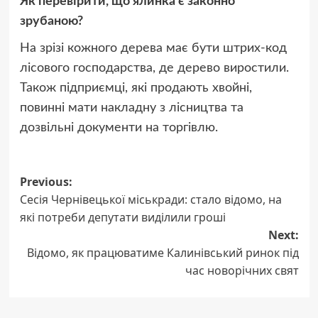
Як перевірити, що ялинка є законно
зрубаною?
На зрізі кожного дерева має бути штрих-код
лісового господарства, де дерево виростили.
Також підприємці, які продають хвойні,
повинні мати накладну з лісництва та
дозвільні документи на торгівлю.
Post
Previous:
Сесія Чернівецької міськради: стало відомо, на
navigation
які потреби депутати виділили гроші
Next:
Відомо, як працюватиме Калинівський ринок під
час новорічних свят