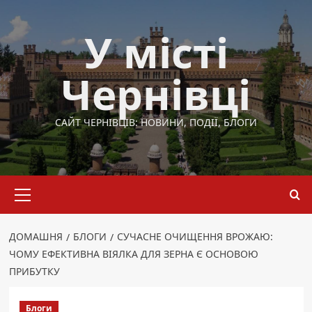
Перейти
до
У місті
вмісту
Чернівці
САЙТ ЧЕРНІВЦІВ: НОВИНИ, ПОДІЇ, БЛОГИ
Основне
меню
ДОМАШНЯ
БЛОГИ
СУЧАСНЕ ОЧИЩЕННЯ ВРОЖАЮ:
ЧОМУ ЕФЕКТИВНА ВІЯЛКА ДЛЯ ЗЕРНА Є ОСНОВОЮ
ПРИБУТКУ
Блоги