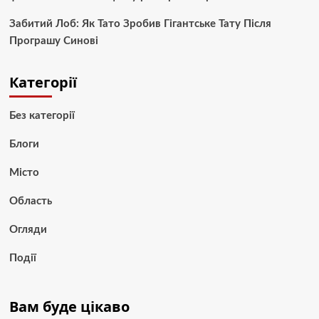
Забитий Лоб: Як Тато Зробив Гігантське Тату Після
Програшу Синові
Категорії
Без категорії
Блоги
Місто
Область
Огляди
Події
Вам буде цікаво