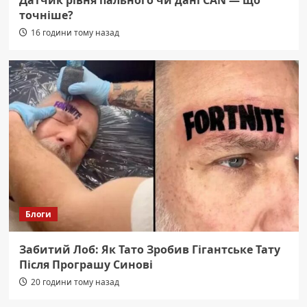
Датчик рівня пального чи дані CAN — що
точніше?
16 години тому назад
Блоги
Забитий Лоб: Як Тато Зробив Гігантське Тату
Після Програшу Синові
20 години тому назад