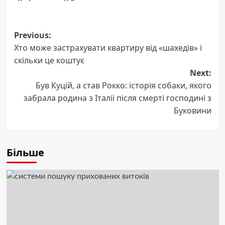
Post
Previous:
Хто може застрахувати квартиру від «шахедів» і
navigation
скільки це коштує
Next:
Був Куцій, а став Рокко: історія собаки, якого
забрала родина з Італії після смерті господині з
Буковини
Більше