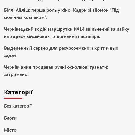
Біллі Айліш: перша роль у кіно. Кадри зі зйомок “Під
скляним ковпаком”.
Чернівецький водій маршрутки №14 звільнений за лайку
на адресу військових та вигнання пасажира.
Выделенный сервер для ресурсоемких и критичных
задач
Чернівчанин продавав ручні осколкові гранати:
затримано.
Категорії
Без категорії
Блоги
Місто