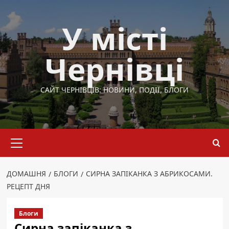
Перейти
до
У місті
вмісту
Чернівці
САЙТ ЧЕРНІВЦІВ: НОВИНИ, ПОДІЇ, БЛОГИ
Основне
меню
ДОМАШНЯ
БЛОГИ
СИРНА ЗАПІКАНКА З АБРИКОСАМИ.
РЕЦЕПТ ДНЯ
Блоги
Сирна запіканка з