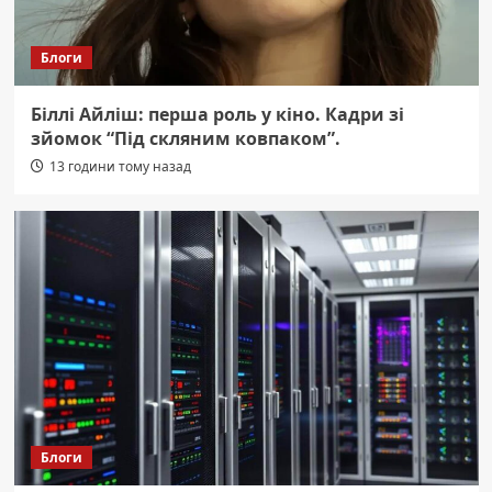
Блоги
Біллі Айліш: перша роль у кіно. Кадри зі
зйомок “Під скляним ковпаком”.
13 години тому назад
Блоги