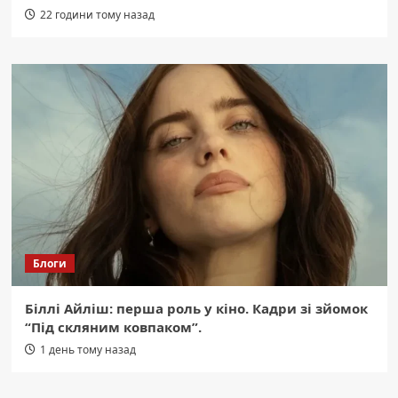
22 години тому назад
Блоги
Біллі Айліш: перша роль у кіно. Кадри зі зйомок
“Під скляним ковпаком”.
1 день тому назад