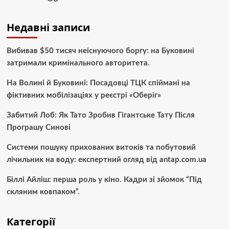
Недавні записи
Вибивав $50 тисяч неіснуючого боргу: на Буковині
затримали кримінального авторитета.
На Волині й Буковині: Посадовці ТЦК спіймані на
фіктивних мобілізаціях у реєстрі «Оберіг»
Забитий Лоб: Як Тато Зробив Гігантське Тату Після
Програшу Синові
Системи пошуку прихованих витоків та побутовий
лічильник на воду: експертний огляд від antap.com.ua
Біллі Айліш: перша роль у кіно. Кадри зі зйомок “Під
скляним ковпаком”.
Категорії