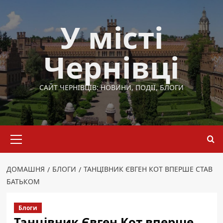
Перейти
до
У місті
вмісту
Чернівці
САЙТ ЧЕРНІВЦІВ: НОВИНИ, ПОДІЇ, БЛОГИ
Основне
меню
ДОМАШНЯ
БЛОГИ
ТАНЦІВНИК ЄВГЕН КОТ ВПЕРШЕ СТАВ
БАТЬКОМ
Блоги
Танцівник Євген Кот вперше