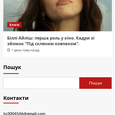
Блоги
Біллі Айліш: перша роль у кіно. Кадри зі
зйомок “Під скляним ковпаком”.
1 день тому назад
Пошук
Пошук
Контакти
to3004546@gmail.com