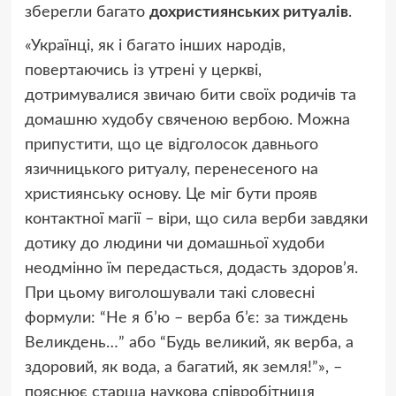
зберегли багато
дохристиянських ритуалів
.
«Українці, як і багато інших народів,
повертаючись із утрені у церкві,
дотримувалися звичаю бити своїх родичів та
домашню худобу свяченою вербою. Можна
припустити, що це відголосок давнього
язичницького ритуалу, перенесеного на
християнську основу. Це міг бути прояв
контактної магії – віри, що сила верби завдяки
дотику до людини чи домашньої худоби
неодмінно їм передасться, додасть здоров’я.
При цьому виголошували такі словесні
формули: “Не я б’ю – верба б’є: за тиждень
Великдень…” або “Будь великий, як верба, а
здоровий, як вода, а багатий, як земля!”», –
пояснює старша наукова співробітниця