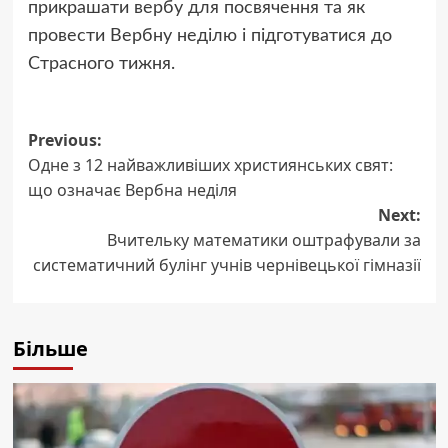
прикрашати вербу для посвячення та як
провести Вербну неділю і підготуватися до
Страсного тижня.
Post
Previous:
Одне з 12 найважливіших християнських свят:
navigation
що означає Вербна неділя
Next:
Вчительку математики оштрафували за
систематичний булінг учнів чернівецької гімназії
Більше