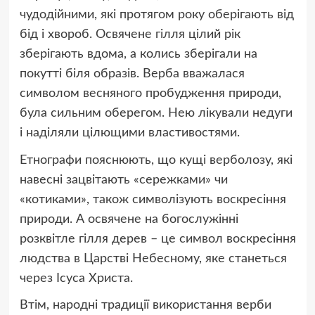
чудодійними, які протягом року оберігають від
бід і хвороб. Освячене гілля цілий рік
зберігають вдома, а колись зберігали на
покутті біля образів. Верба вважалася
символом весняного пробудження природи,
була сильним оберегом. Нею лікували недуги
і наділяли цілющими властивостями.
Етнографи пояснюють, що кущі верболозу, які
навесні зацвітають «сережками» чи
«котиками», також символізують воскресіння
природи. А освячене на богослужінні
розквітле гілля дерев – це символ воскресіння
людства в Царстві Небесному, яке станеться
через Ісуса Христа.
Втім, народні традиції використання верби