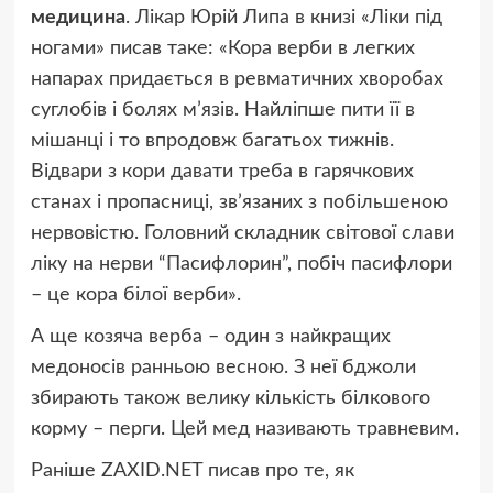
медицина
. Лікар Юрій Липа в книзі «Ліки під
ногами» писав таке: «Кора верби в легких
напарах придається в ревматичних хворобах
суглобів і болях м’язів. Найліпше пити її в
мішанці і то впродовж багатьох тижнів.
Відвари з кори давати треба в гарячкових
станах і пропасниці, зв’язаних з побільшеною
нервовістю. Головний складник світової слави
ліку на нерви “Пасифлорин”, побіч пасифлори
– це кора білої верби».
А ще козяча верба – один з найкращих
медоносів ранньою весною. З неї бджоли
збирають також велику кількість білкового
корму – перги. Цей мед називають травневим.
Раніше ZAXID.NET писав про те, як