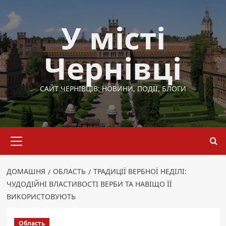
Перейти
до
У місті
вмісту
Чернівці
САЙТ ЧЕРНІВЦІВ: НОВИНИ, ПОДІЇ, БЛОГИ
Основне
меню
ДОМАШНЯ
ОБЛАСТЬ
ТРАДИЦІЇ ВЕРБНОЇ НЕДІЛІ:
ЧУДОДІЙНІ ВЛАСТИВОСТІ ВЕРБИ ТА НАВІЩО ЇЇ
ВИКОРИСТОВУЮТЬ
Область