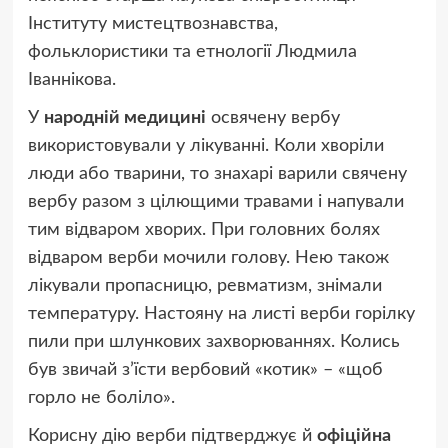
Інституту мистецтвознавства,
фольклористики та етнології Людмила
Іваннікова.
У
народній медицині
освячену вербу
використовували у лікуванні. Коли хворіли
люди або тварини, то знахарі варили свячену
вербу разом з цілющими травами і напували
тим відваром хворих. При головних болях
відваром верби мочили голову. Нею також
лікували пропасницю, ревматизм, знімали
температуру. Настояну на листі верби горілку
пили при шлункових захворюваннях. Колись
був звичай з’їсти вербовий «котик» – «щоб
горло не боліло».
Корисну дію верби підтверджує й
офіційна