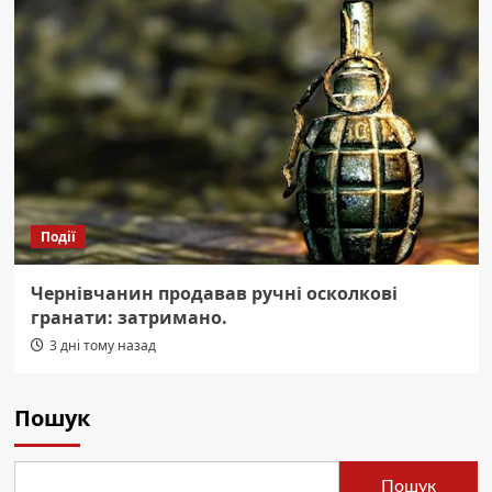
Події
Чернівчанин продавав ручні осколкові
гранати: затримано.
3 дні тому назад
Пошук
Пошук