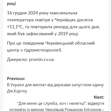
році
16 грудня 2024 року максимальна
температура повітря у Чернівцях досягла
+11,1°С, та повторила рекорд для цього дня,
який був зафіксований у 2019 році.
Про це повідомив Чернівецький обласний
центр з гідрометеорології.
Джерело:
promin.cv.ua
Post
Previous:
В Україні для виплат від держави запустили єдину
navigation
Дія.Картку
Next:
“Для мене це служба, хоч і нелегка”: відверте
інтерв’ю із мером Чернівців Романом Клічуком –