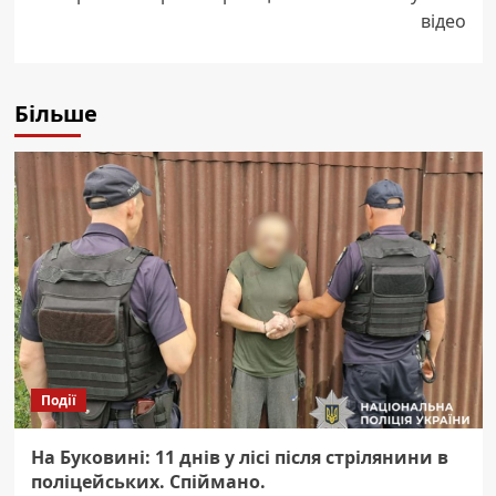
відео
Більше
Події
На Буковині: 11 днів у лісі після стрілянини в
поліцейських. Спіймано.