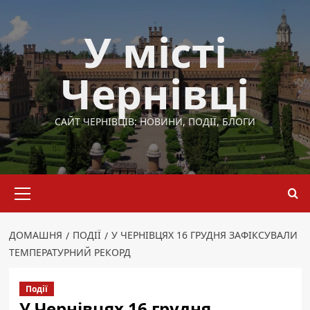
Перейти
до
У місті
вмісту
Чернівці
САЙТ ЧЕРНІВЦІВ: НОВИНИ, ПОДІЇ, БЛОГИ
Основне
меню
ДОМАШНЯ
ПОДІЇ
У ЧЕРНІВЦЯХ 16 ГРУДНЯ ЗАФІКСУВАЛИ
ТЕМПЕРАТУРНИЙ РЕКОРД
Події
У Чернівцях 16 грудня