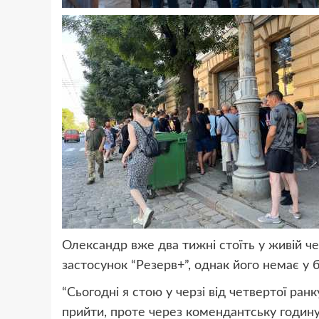
Олександр вже два тижні стоїть у живій че
застосунок “Резерв+”, однак його немає у б
“Сьогодні я стою у черзі від четвертої ран
прийти, проте через комендантську годину