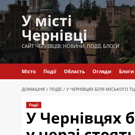
Перейти
до
У місті
вмісту
Чернівці
САЙТ ЧЕРНІВЦІВ: НОВИНИ, ПОДІЇ, БЛОГИ
Місто
Події
Область
Огляди
Блоги
ДОМАШНЯ
ПОДІЇ
У ЧЕРНІВЦЯХ БІЛЯ МІСЬКОГО Т
Події
У Чернівцях б
у черзі стоят