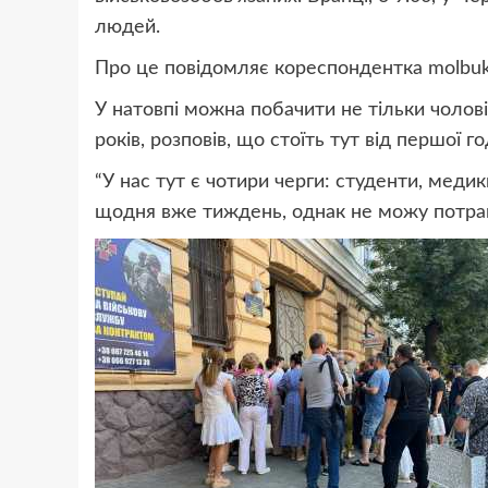
людей.
Про це повідомляє кореспондентка molbuk
У натовпі можна побачити не тільки чоловік
років, розповів, що стоїть тут від першої го
“У нас тут є чотири черги: студенти, медик
щодня вже тиждень, однак не можу потрап