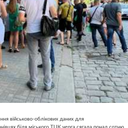
ення військово-облікових даних для
ернівцях біля міського ТЦК черга сягала понад сотню