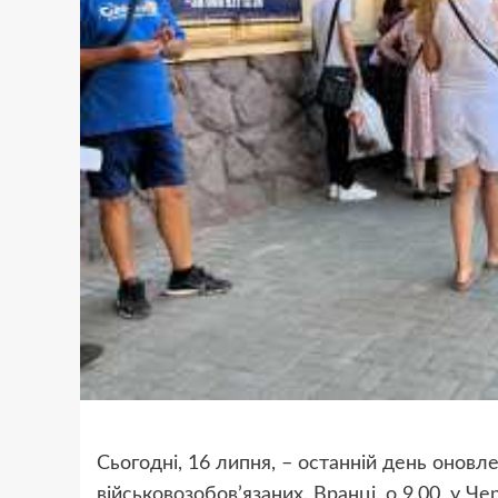
Сьогодні, 16 липня, – останній день оновл
військовозобов’язаних. Вранці, о 9.00, у Ч