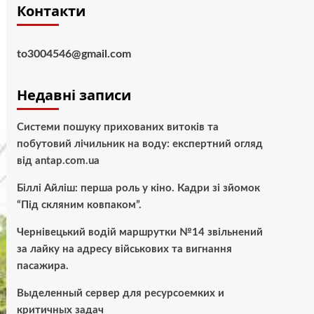
Контакти
to3004546@gmail.com
Недавні записи
Системи пошуку прихованих витоків та
побутовий лічильник на воду: експертний огляд
від antap.com.ua
Біллі Айліш: перша роль у кіно. Кадри зі зйомок
“Під скляним ковпаком”.
Чернівецький водій маршрутки №14 звільнений
за лайку на адресу військових та вигнання
пасажира.
Выделенный сервер для ресурсоемких и
критичных задач