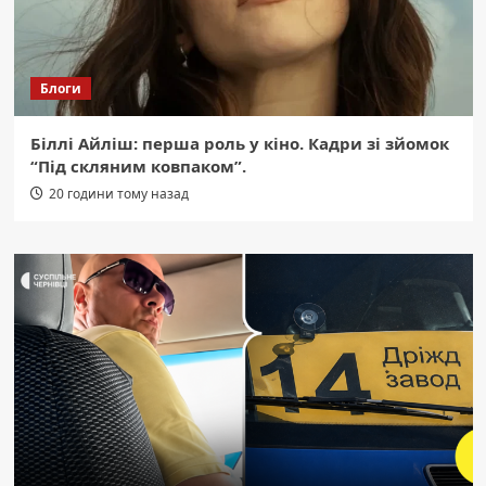
Блоги
Біллі Айліш: перша роль у кіно. Кадри зі зйомок
“Під скляним ковпаком”.
20 години тому назад