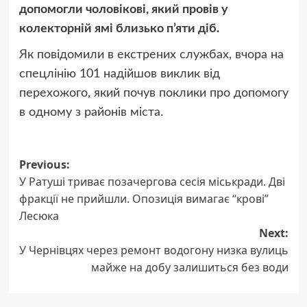
допомогли чоловікові, який провів у
колекторній ямі близько п’яти діб.
Як повідомили в екстрених службах, вчора на
спецлінію 101 надійшов виклик від
перехожого, який почув поклики про допомогу
в одному з районів міста.
Post
Previous:
У Ратуші триває позачергова сесія міськради. Дві
navigation
фракції не прийшли. Опозиція вимагає “крові”
Лесюка
Next:
У Чернівцях через ремонт водогону низка вулиць
майже на добу залишиться без води