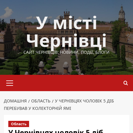
Перейти
до
У місті
вмісту
Чернівці
САЙТ ЧЕРНІВЦІВ: НОВИНИ, ПОДІЇ, БЛОГИ
Основне
меню
ДОМАШНЯ
ОБЛАСТЬ
У ЧЕРНІВЦЯХ ЧОЛОВІК 5 ДІБ
ПЕРЕБУВАВ У КОЛЕКТОРНІЙ ЯМІ
Область
У Чернівцях чоловік 5 діб