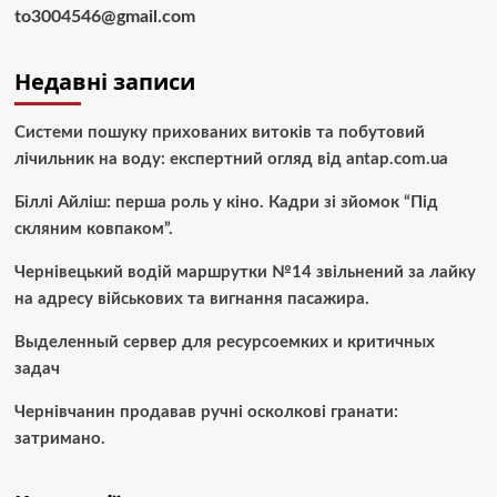
to3004546@gmail.com
Недавні записи
Системи пошуку прихованих витоків та побутовий
лічильник на воду: експертний огляд від antap.com.ua
Біллі Айліш: перша роль у кіно. Кадри зі зйомок “Під
скляним ковпаком”.
Чернівецький водій маршрутки №14 звільнений за лайку
на адресу військових та вигнання пасажира.
Выделенный сервер для ресурсоемких и критичных
задач
Чернівчанин продавав ручні осколкові гранати:
затримано.