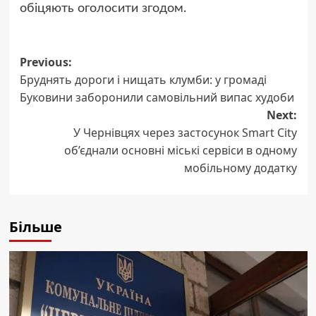
обіцяють оголосити згодом.
Post
Previous:
Бруднять дороги і нищать клумби: у громаді
navigation
Буковини заборонили самовільний випас худоби
Next:
У Чернівцях через застосунок Smart City
об’єднали основні міські сервіси в одному
мобільному додатку
Більше