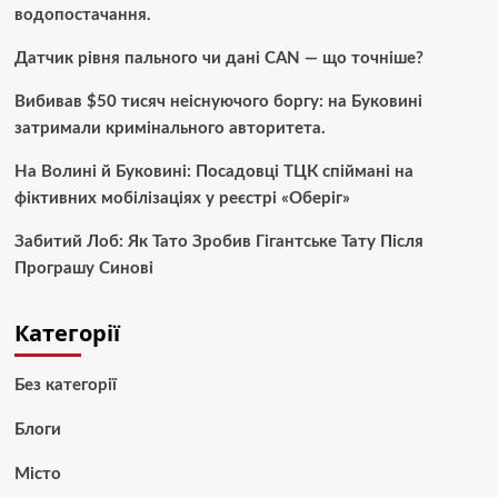
водопостачання.
Датчик рівня пального чи дані CAN — що точніше?
Вибивав $50 тисяч неіснуючого боргу: на Буковині
затримали кримінального авторитета.
На Волині й Буковині: Посадовці ТЦК спіймані на
фіктивних мобілізаціях у реєстрі «Оберіг»
Забитий Лоб: Як Тато Зробив Гігантське Тату Після
Програшу Синові
Категорії
Без категорії
Блоги
Місто