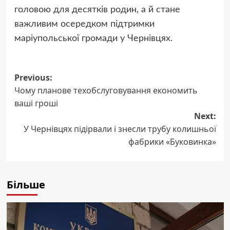
головою для десятків родин, а й стане
важливим осередком підтримки
маріупольської громади у Чернівцях.
Post
Previous:
Чому планове техобслуговування економить
navigation
ваші гроші
Next:
У Чернівцях підірвали і знесли трубу колишньої
фабрики «Буковинка»
Більше