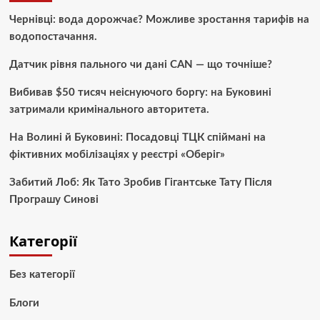
Чернівці: вода дорожчає? Можливе зростання тарифів на
водопостачання.
Датчик рівня пального чи дані CAN — що точніше?
Вибивав $50 тисяч неіснуючого боргу: на Буковині
затримали кримінального авторитета.
На Волині й Буковині: Посадовці ТЦК спіймані на
фіктивних мобілізаціях у реєстрі «Оберіг»
Забитий Лоб: Як Тато Зробив Гігантське Тату Після
Програшу Синові
Категорії
Без категорії
Блоги