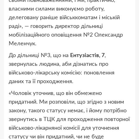
своїми повноваженнями, і ми, практично,
власними силами виконуємо роботу,
делеговану раніше військкоматам і міській
раді», — говорить директор дільниці
мобілізаційного оповіщення №2 Олександр
Меленчук.
До дільниці №3, що на
Ентузіастів, 7
,
звернулась людина, аби дізнатись про
військово-лікарську комісію: поновлення
даних та її проходження.
«Чоловік уточнив, що він обмежено
придатний. Ми розповіли, що згідно з новим
закону, такого статусу немає, і йому потрібно
звернутись в ТЦК для проходження повторної
військово-лікарняної комісії для уточнення
статусу чи він придатний, чи не буде