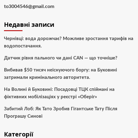
to3004546@gmail.com
Недавні записи
Чернівці: вода дорожчає? Можливе зростання тарифів на
водопостачання.
Датчик рівня пального чи дані CAN — що точніше?
Вибивав $50 тисяч неіснуючого боргу: на Буковині
затримали кримінального авторитета.
На Волині й Буковині: Посадовці ТЦК спіймані на
фіктивних мобілізаціях у реєстрі «Оберіг»
Забитий Лоб: Як Тато Зробив Гігантське Тату Після
Програшу Синові
Категорії