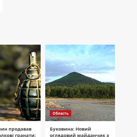
Область
нин продавав
Буковина: Новий
олкові гранати:
оглядовий майданчик з