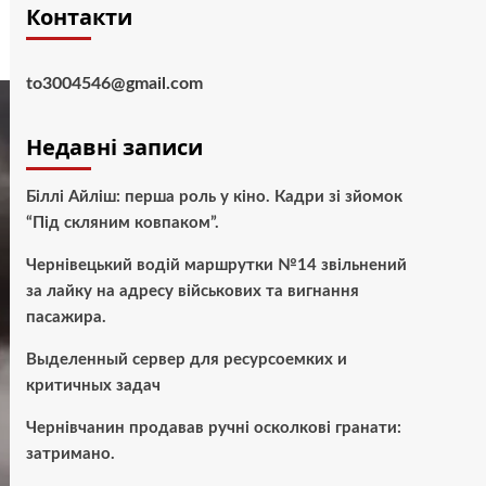
Контакти
to3004546@gmail.com
Недавні записи
Біллі Айліш: перша роль у кіно. Кадри зі зйомок
“Під скляним ковпаком”.
Чернівецький водій маршрутки №14 звільнений
за лайку на адресу військових та вигнання
пасажира.
Выделенный сервер для ресурсоемких и
критичных задач
Чернівчанин продавав ручні осколкові гранати:
затримано.