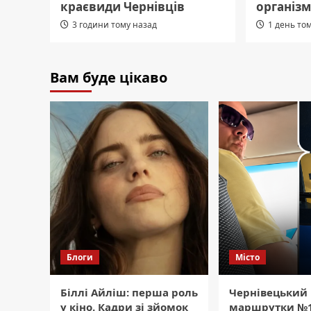
краєвиди Чернівців
організм
3 години тому назад
1 день то
Вам буде цікаво
Блоги
Місто
Біллі Айліш: перша роль
Чернівецький 
у кіно. Кадри зі зйомок
маршрутки №