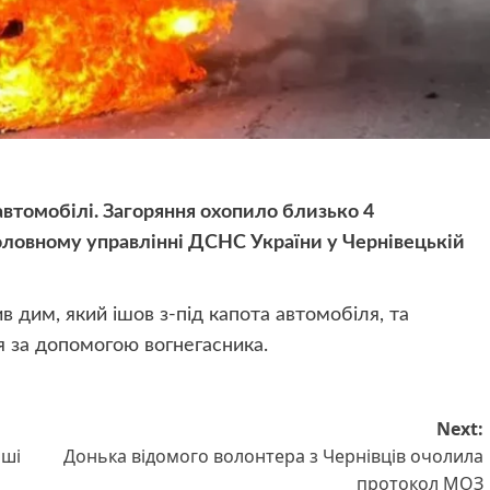
втомобілі. Загоряння охопило близько 4
Головному управлінні ДСНС України у Чернівецькій
 дим, який ішов з-під капота автомобіля, та
я за допомогою вогнегасника.
Next:
аші
Донька відомого волонтера з Чернівців очолила
протокол МОЗ