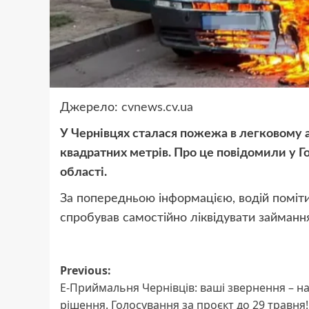
Джерело:
cvnews.cv.ua
У Чернівцях сталася пожежа в легковому а
квадратних метрів. Про це повідомили у 
області.
За попередньою інформацією, водій помітив
спробував самостійно ліквідувати займанн
Post
Previous:
Е-Приймальня Чернівців: ваші звернення – н
navigation
рішення. Голосування за проєкт до 29 травня!