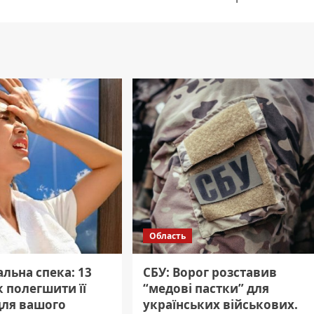
Область
льна спека: 13
СБУ: Ворог розставив
к полегшити її
“медові пастки” для
для вашого
українських військових.