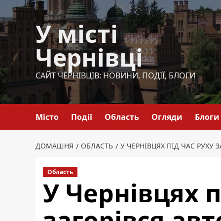
Перейти
до
У місті
вмісту
Чернівці
САЙТ ЧЕРНІВЦІВ: НОВИНИ, ПОДІЇ, БЛОГИ
Місто
Події
Область
Огляди
Блоги
ДОМАШНЯ
ОБЛАСТЬ
У ЧЕРНІВЦЯХ ПІД ЧАС РУХУ 
Область
У Чернівцях п
загорівся ав