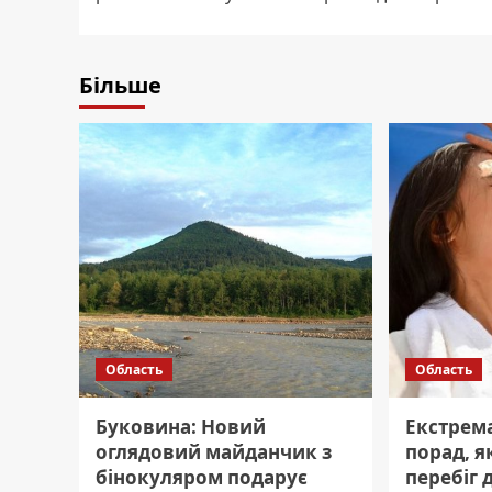
Більше
Область
Область
Буковина: Новий
Екстрема
оглядовий майданчик з
порад, я
бінокуляром подарує
перебіг 