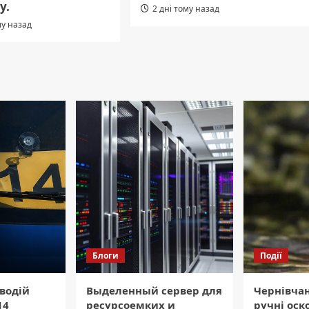
у.
2 дні тому назад
му назад
Блоги
Події
водій
Выделенный сервер для
Чернівча
14
ресурсоемких и
ручні оск