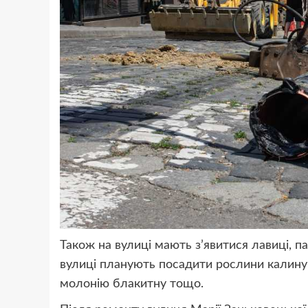
Також на вулиці мають з’явитися лавиці, п
вулиці планують посадити рослини калину 
молонію блакитну тощо.