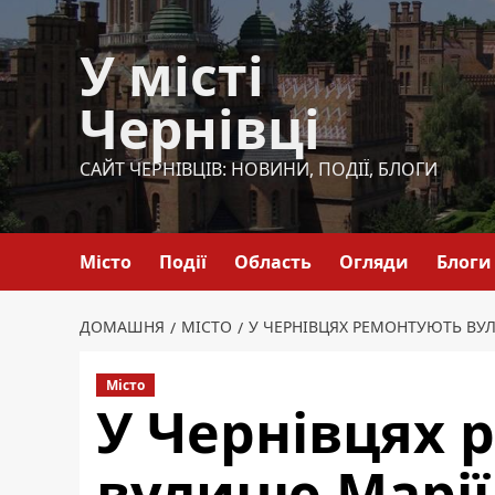
Перейти
до
У місті
вмісту
Чернівці
САЙТ ЧЕРНІВЦІВ: НОВИНИ, ПОДІЇ, БЛОГИ
Місто
Події
Область
Огляди
Блоги
ДОМАШНЯ
МІСТО
У ЧЕРНІВЦЯХ РЕМОНТУЮТЬ ВУЛ
Місто
У Чернівцях 
вулицю Марії