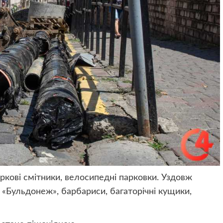
аркові смітники, велосипедні парковки. Уздовж
«Бульдонеж», барбариси, багаторічні кущики,