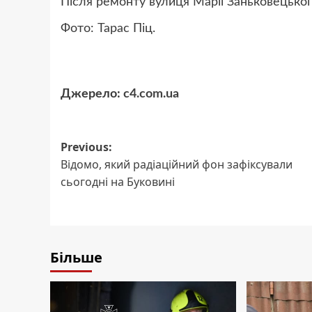
Після ремонту вулиця Марії Заньковецької
Фото: Тарас Піц.
Джерело:
c4.com.ua
Post
Previous:
Відомо, який радіаційний фон зафіксували
navigation
сьогодні на Буковині
Більше