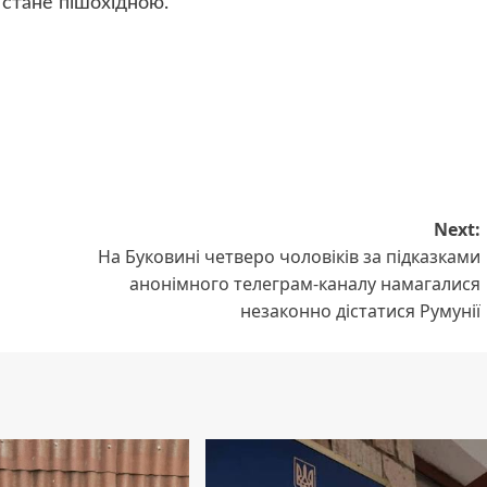
 стане пішохідною.
Next:
На Буковині четверо чоловіків за підказками
анонімного телеграм-каналу намагалися
незаконно дістатися Румунії