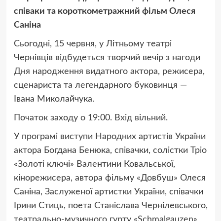
співаки та короткометражний фільм Олеся
Саніна
Сьогодні, 15 червня, у Літньому театрі
Чернівців відбудеться творчий вечір з нагоди
Дня народження видатного актора, режисера,
сценариста та легендарного буковинця —
Івана Миколайчука.
Початок заходу о 19:00. Вхід вільний.
У програмі виступи Народних артистів України
актора Богдана Бенюка, співачки, солістки Тріо
«Золоті ключі» Валентини Ковальської,
кінорежисера, автора фільму «Довбуш» Олеся
Саніна, Заслуженої артистки України, співачки
Ірини Стиць, поета Станіслава Чернілевського,
театрально-музичного гурту «Schmalgauzen»