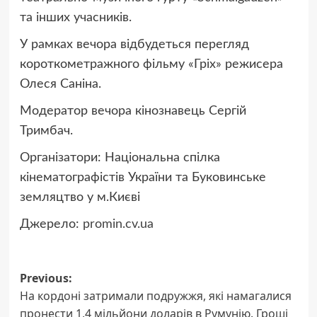
та інших учасників.
У рамках вечора відбудеться перегляд
короткометражного фільму «Гріх» режисера
Олеся Саніна.
Модератор вечора кінознавець Сергій
Тримбач.
Організатори: Національна спілка
кінематографістів України та Буковинське
земляцтво у м.Києві
Джерело:
promin.cv.ua
Post
Previous:
На кордоні затримали подружжя, які намагалися
navigation
пронести 1,4 мільйони доларів в Румунію. Гроші