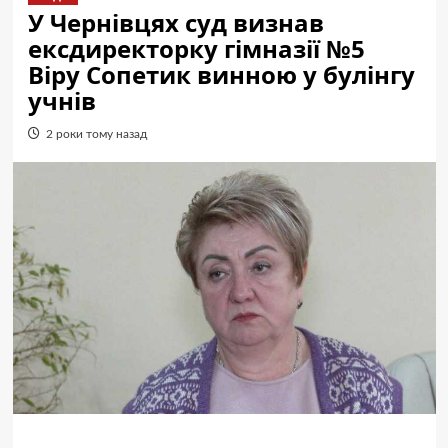
У Чернівцях суд визнав
ексдиректорку гімназії №5
Віру Сопетик винною у булінгу
учнів
2 роки тому назад