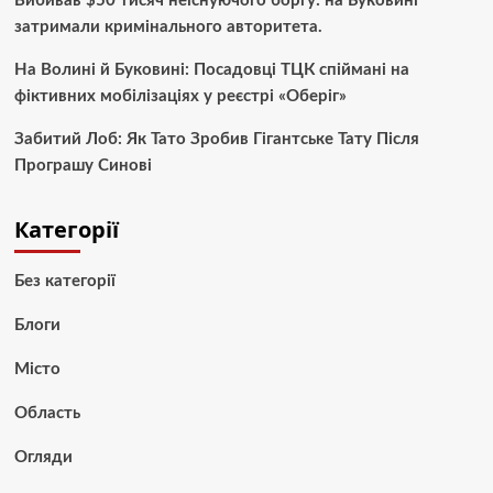
Вибивав $50 тисяч неіснуючого боргу: на Буковині
затримали кримінального авторитета.
На Волині й Буковині: Посадовці ТЦК спіймані на
фіктивних мобілізаціях у реєстрі «Оберіг»
Забитий Лоб: Як Тато Зробив Гігантське Тату Після
Програшу Синові
Категорії
Без категорії
Блоги
Місто
Область
Огляди