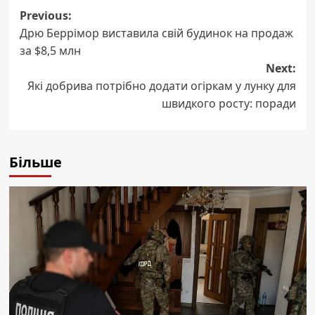
Post
Previous:
Дрю Беррімор виставила свій будинок на продаж
navigation
за $8,5 млн
Next:
Які добрива потрібно додати огіркам у лунку для
швидкого росту: поради
Більше