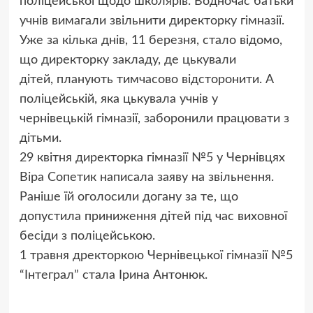
поліцейської щодо школярів. Водночас батьки
учнів вимагали звільнити директорку гімназії.
Уже за кілька днів, 11 березня, стало відомо,
що директорку закладу, де цькували
дітей, планують тимчасово відсторонити. А
поліцейській, яка цькувала учнів у
чернівецькій гімназії, заборонили працювати з
дітьми.
29 квітня директорка гімназії №5 у Чернівцях
Віра Сопетик написала заяву на звільнення.
Раніше їй оголосили догану за те, що
допустила приниження дітей під час виховної
бесіди з поліцейською.
1 травня дректоркою Чернівецької гімназії №5
“Інтеграл” стала Ірина Антонюк.