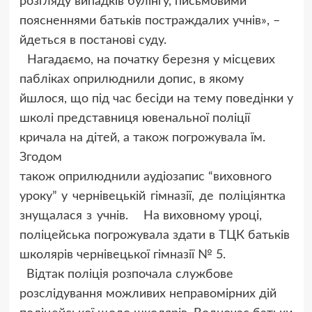
розгляду випадків булінгу, письмовими
поясненнями батьків постраждалих учнів», –
йдеться в постанові суду.
Нагадаємо, на початку березня у місцевих
пабліках оприлюднили допис, в якому
йшлося, що під час бесіди на тему поведінки у
школі представниця ювенальної поліції
кричала на дітей, а також погрожувала їм.
Згодом
також оприлюднили аудіозапис
“виховного
уроку” у чернівецькій гімназії, де поліціянтка
знущалася з учнів.
На виховному уроці,
поліцейська погрожувала здати в ТЦК батьків
школярів чернівецької гімназії № 5.
Відтак поліція розпочала службове
розслідування можливих неправомірних дій