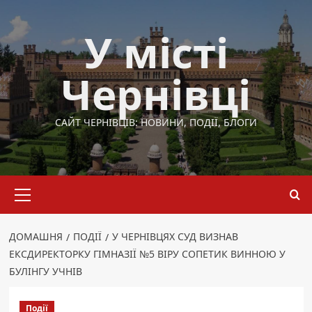
Перейти
до
У місті
вмісту
Чернівці
САЙТ ЧЕРНІВЦІВ: НОВИНИ, ПОДІЇ, БЛОГИ
Основне
меню
ДОМАШНЯ
ПОДІЇ
У ЧЕРНІВЦЯХ СУД ВИЗНАВ
ЕКСДИРЕКТОРКУ ГІМНАЗІЇ №5 ВІРУ СОПЕТИК ВИННОЮ У
БУЛІНГУ УЧНІВ
Події