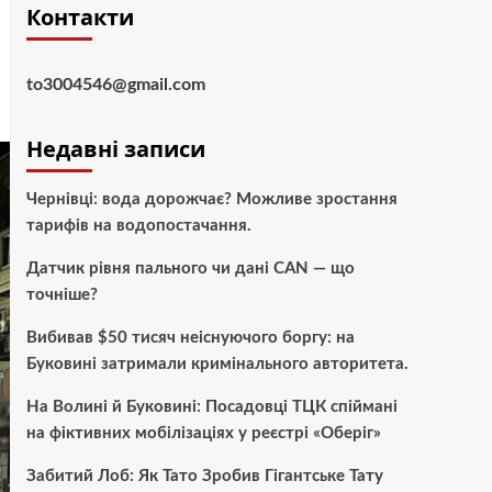
Контакти
to3004546@gmail.com
Недавні записи
Чернівці: вода дорожчає? Можливе зростання
тарифів на водопостачання.
Датчик рівня пального чи дані CAN — що
точніше?
Вибивав $50 тисяч неіснуючого боргу: на
Буковині затримали кримінального авторитета.
На Волині й Буковині: Посадовці ТЦК спіймані
на фіктивних мобілізаціях у реєстрі «Оберіг»
Забитий Лоб: Як Тато Зробив Гігантське Тату