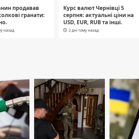
анин продавав
Курс валют Чернівці 5
колкові гранати:
серпня: актуальні ціни на
но.
USD, EUR, RUB та інші.
му назад
2 дні тому назад