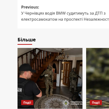
Post
Previous:
У Чернівцях водія BMW судитимуть за ДТП з
navigation
електросамокатом на проспекті Незалежност
Більше
Події
Події