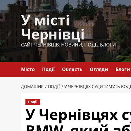
Перейти
до
У місті
вмісту
Чернівці
САЙТ ЧЕРНІВЦІВ: НОВИНИ, ПОДІЇ, БЛОГИ
Місто
Події
Область
Огляди
Блоги
ДОМАШНЯ
ПОДІЇ
У ЧЕРНІВЦЯХ СУДИТИМУТЬ ВОД
Події
У Чернівцях 
BMW, який зб