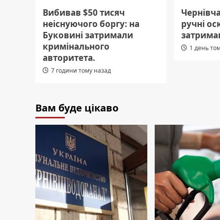
Вибивав $50 тисяч
Чернівч
неіснуючого боргу: на
ручні ос
Буковині затримали
затрима
кримінального
1 день то
авторитета.
7 години тому назад
Вам буде цікаво