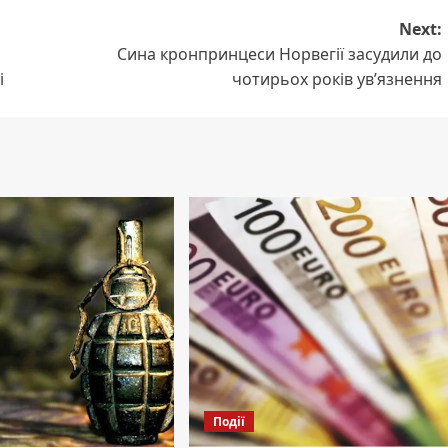
Next:
Сина кронпринцеси Норвегії засудили до
і
чотирьох років ув’язнення
Події