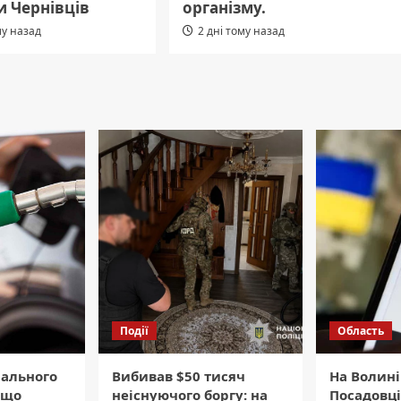
и Чернівців
організму.
му назад
2 дні тому назад
Події
Область
пального
Вибивав $50 тисяч
На Волині
 що
неіснуючого боргу: на
Посадовці