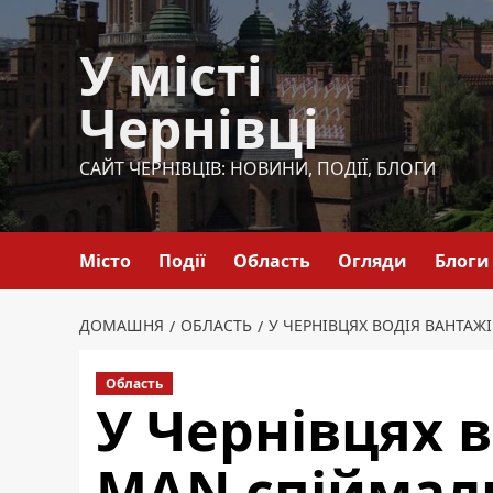
Перейти
до
У місті
вмісту
Чернівці
САЙТ ЧЕРНІВЦІВ: НОВИНИ, ПОДІЇ, БЛОГИ
Місто
Події
Область
Огляди
Блоги
ДОМАШНЯ
ОБЛАСТЬ
У ЧЕРНІВЦЯХ ВОДІЯ ВАНТА
Область
У Чернівцях 
MAN спіймали