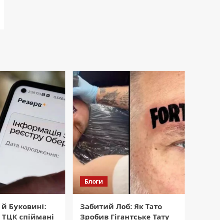
Блоги
 й Буковині:
Забитий Лоб: Як Тато
 ТЦК спіймані
Зробив Гігантське Тату