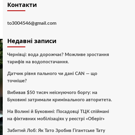
Контакти
to3004546@gmail.com
Недавні записи
Чернівці: вода дорожчає? Можливе зростання
тарифів на водопостачання.
Датчик рівня пального чи дані CAN — що
точніше?
Вибивав $50 тисяч неіснуючого боргу: на
Буковині затримали кримінального авторитета.
На Волині й Буковині: Посадовці ТЦК спіймані
на фіктивних мобілізаціях у реєстрі «Оберіг»
Забитий Лоб: Як Тато Зробив Гігантське Тату