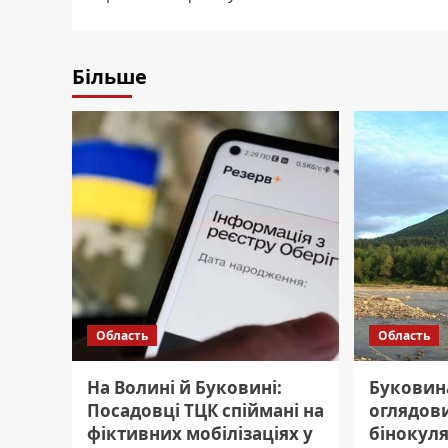
Більше
Область
Область
На Волині й Буковині:
Буковин
Посадовці ТЦК спіймані на
оглядов
фіктивних мобілізаціях у
бінокул