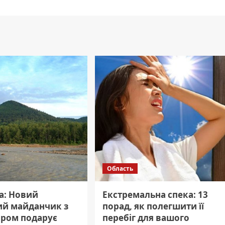
Область
а: Новий
Екстремальна спека: 13
ий майданчик з
порад, як полегшити її
яром подарує
перебіг для вашого