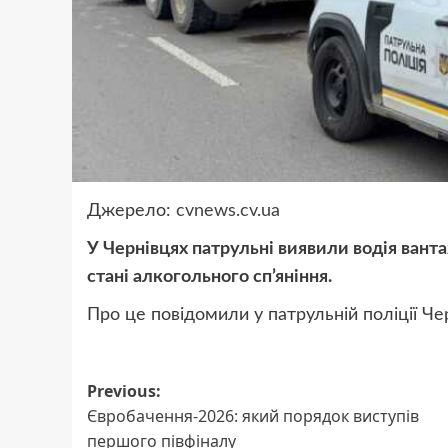
Джерело:
cvnews.cv.ua
У Чернівцях патрульні виявили водія ван
стані алкогольного сп’яніння.
Про це повідомили у патрульній поліції Чер
Post
Previous:
Євробачення-2026: який порядок виступів
navigation
першого півфіналу