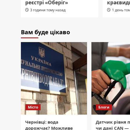
реєстрі «Оберіг»
краєвид
3 години тому назад
1 день то
Вам буде цікаво
Місто
Блоги
Чернівці: вода
Датчик рівня 
дорожчає? Можливе
чи дані CAN —