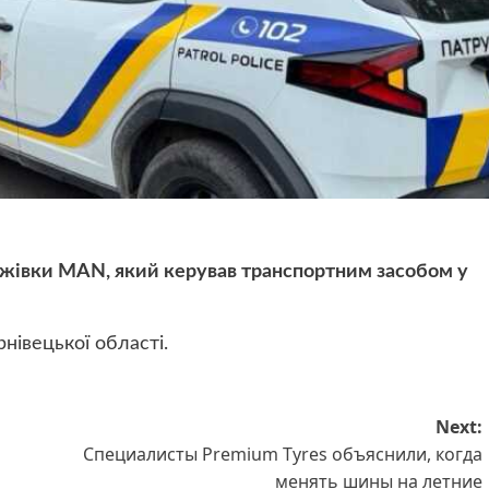
тажівки MAN, який керував транспортним засобом у
нівецької області.
Next:
Специалисты Premium Tyres объяснили, когда
менять шины на летние