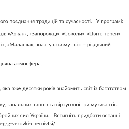
ого поєднання традицій та сучасності. У програмі:
ї: «Аркан», «Запорожці», «Соколи», «Цвіте терен».
, «Маланка», знані у всьому світі – різдвяний
здвяна атмосфера.
 яка вже десятки років знайомить світ із багатством
ву, запальних танців та віртуозної гри музикантів.
бройних сил України. Встигніть придбати останні
-g-g-verovki-chernivtsi/