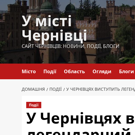
Перейти
до
У місті
вмісту
Чернівці
САЙТ ЧЕРНІВЦІВ: НОВИНИ, ПОДІЇ, БЛОГИ
Місто
Події
Область
Огляди
Блоги
ДОМАШНЯ
ПОДІЇ
У ЧЕРНІВЦЯХ ВИСТУПИТЬ ЛЕГЕН
Події
У Чернівцях 
легендарний 