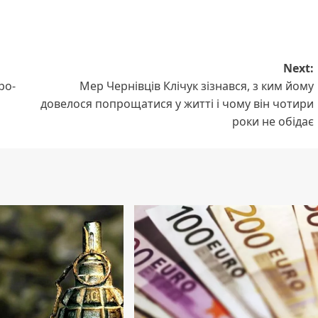
Next:
ро-
Мер Чернівців Клічук зізнався, з ким йому
довелося попрощатися у житті і чому він чотири
роки не обідає