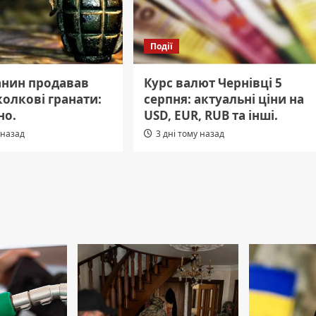
Події
анин продавав
Курс валют Чернівці 5
колкові гранати:
серпня: актуальні ціни на
но.
USD, EUR, RUB та інші.
 назад
3 дні тому назад