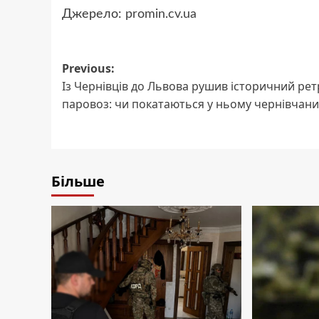
Джерело:
promin.cv.ua
Post
Previous:
Із Чернівців до Львова рушив історичний рет
navigation
паровоз: чи покатаються у ньому чернівчани
Більше