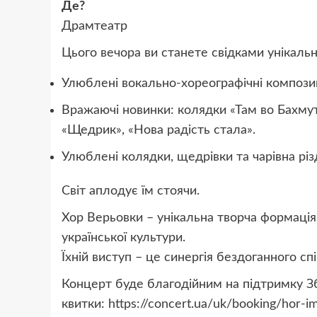
Де?
Драмтеатр
Цього вечора ви станете свідками унікальн
Улюблені вокально-хореографічні композиці
Вражаючі новинки: колядки «Там во Бахмуті»
«Щедрик», «Нова радість стала».
Улюблені колядки, щедрівки та чарівна рі
Світ аплодує їм стоячи.
Хор Верьовки – унікальна творча формація,
української культури.
Їхній виступ – це синергія бездоганного спі
Концерт буде благодійним на підтримку З
квитки: https://concert.ua/uk/booking/hor-im