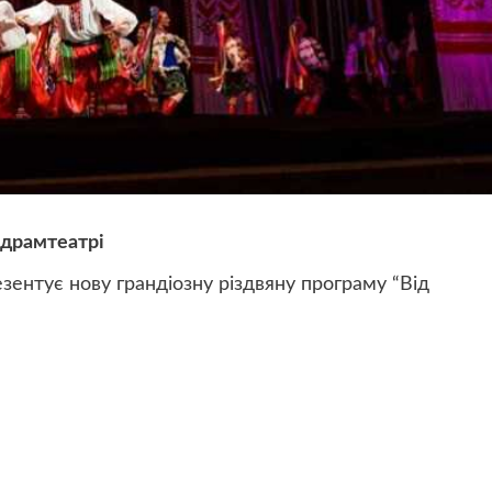
у драмтеатрі
зентує нову грандіозну різдвяну програму “Від