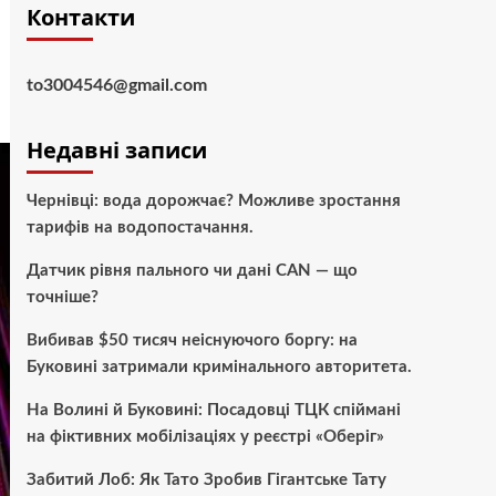
Контакти
to3004546@gmail.com
Недавні записи
Чернівці: вода дорожчає? Можливе зростання
тарифів на водопостачання.
Датчик рівня пального чи дані CAN — що
точніше?
Вибивав $50 тисяч неіснуючого боргу: на
Буковині затримали кримінального авторитета.
На Волині й Буковині: Посадовці ТЦК спіймані
на фіктивних мобілізаціях у реєстрі «Оберіг»
Забитий Лоб: Як Тато Зробив Гігантське Тату