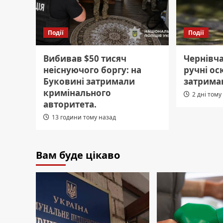
Події
Події
Вибивав $50 тисяч
Чернівч
неіснуючого боргу: на
ручні ос
Буковині затримали
затрима
кримінального
2 дні тому
авторитета.
13 години тому назад
Вам буде цікаво