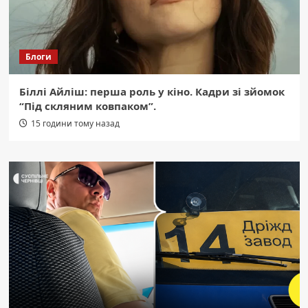
Блоги
Біллі Айліш: перша роль у кіно. Кадри зі зйомок
“Під скляним ковпаком”.
15 години тому назад