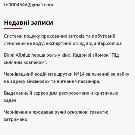
to3004546@gmail.com
Недавні записи
Системи пошуку прихованих витоків та побутовий
лічильник на воду: експертний огляд від antap.com.ua
Біллі Айліш: перша роль у кіно. Кадри зі зйомок “Під
скляним ковпаком”.
Чернівецький водій маршрутки №14 звільнений за лайку
на адресу військових та вигнання пасажира.
Выделенный сервер для ресурсоемких и критичных
задач
Чернівчанин продавав ручні осколкові гранати:
затримано.