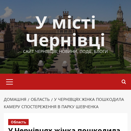
Перейти
до
У місті
вмісту
Чернівці
САЙТ ЧЕРНІВЦІВ: НОВИНИ, ПОДІЇ, БЛОГИ
Основне
меню
ДОМАШНЯ
ОБЛАСТЬ
У ЧЕРНІВЦЯХ ЖІНКА ПОШКОДИЛА
КАМЕРУ СПОСТЕРЕЖЕННЯ В ПАРКУ ШЕВЧЕНКА
Область
У Чернівцях жінка пошкодила