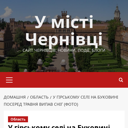
Перейти
до
У місті
вмісту
Чернівці
САЙТ ЧЕРНІВЦІВ: НОВИНИ, ПОДІЇ, БЛОГИ
Основне
меню
ДОМАШНЯ
ОБЛАСТЬ
У ГІРСЬКОМУ СЕЛІ НА БУКОВИНІ
ПОСЕРЕД ТРАВНЯ ВИПАВ СНІГ (ФОТО)
Область
У гірському селі на Буковині