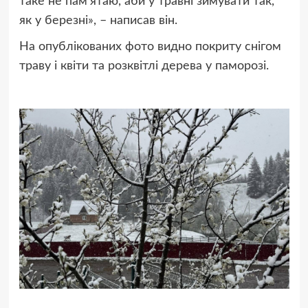
таке не памʼятаю, аби у травні зимувати так,
як у березні», – написав він.
На опублікованих фото видно покриту снігом
траву і квіти та розквітлі дерева у паморозі.