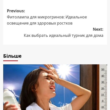
Post
Previous:
Фитолампа для микрогринов: Идеальное
navigation
освещение для здоровых ростков
Next:
Как выбрать идеальный турник для дома
Більше