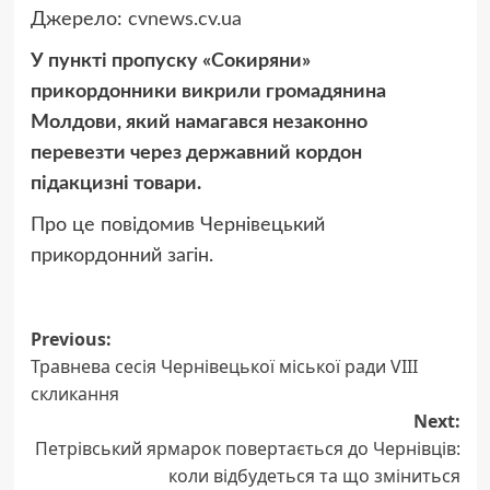
Джерело:
cvnews.cv.ua
У пункті пропуску «Сокиряни»
прикордонники викрили громадянина
Молдови, який намагався незаконно
перевезти через державний кордон
підакцизні товари.
Про це повідомив Чернівецький
прикордонний загін.
Post
Previous:
Травнева сесія Чернівецької міської ради VIII
navigation
скликання
Next:
Петрівський ярмарок повертається до Чернівців:
коли відбудеться та що зміниться