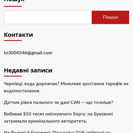
Пошук
Контакти
to3004546@gmail.com
Недавні записи
Чернівці: вода дорожчає? Можливе зростання тарифів на
водопостачання.
Датчик рівня пального чи дані CAN — що точніше?
Вибивав $50 тисяч неіснуючого боргу: на Буковині
затримали кримінального авторитета.
На Волині й Буковині: Посадовці ТЦК спіймані на