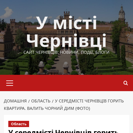
Перейти
до
У місті
вмісту
Чернівці
САЙТ ЧЕРНІВЦІВ: НОВИНИ, ПОДІЇ, БЛОГИ
Основне
меню
ДОМАШНЯ
ОБЛАСТЬ
У СЕРЕДМІСТІ ЧЕРНІВЦІВ ГОРИТЬ
КВАРТИРА. ВАЛИТЬ ЧОРНИЙ ДИМ (ФОТО)
Область
У середмісті Чернівців горить