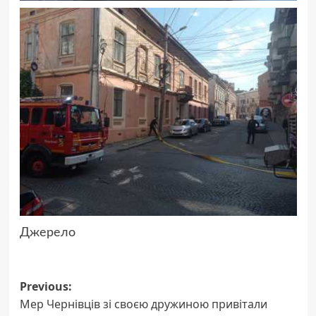
Джерело
Post
Previous:
Мер Чернівців зі своєю дружиною привітали
navigation