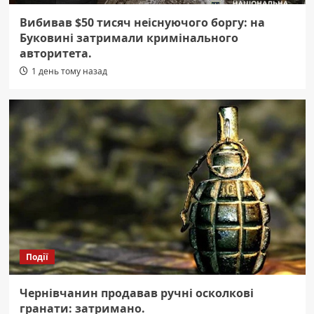
Вибивав $50 тисяч неіснуючого боргу: на
Буковині затримали кримінального
авторитета.
1 день тому назад
Події
Чернівчанин продавав ручні осколкові
гранати: затримано.