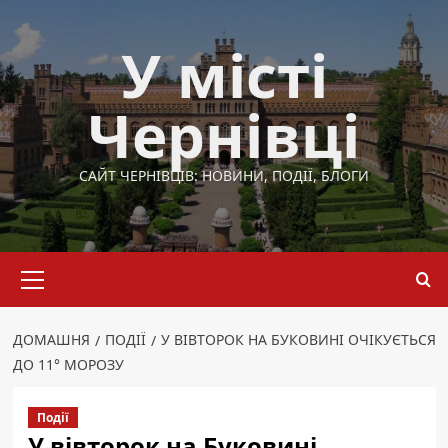
Перейти
до
У місті
вмісту
Чернівці
САЙТ ЧЕРНІВЦІВ: НОВИНИ, ПОДІЇ, БЛОГИ
Основне
меню
ДОМАШНЯ
ПОДІЇ
У ВІВТОРОК НА БУКОВИНІ ОЧІКУЄТЬСЯ
ДО 11° МОРОЗУ
Події
У вівторок на Буковині