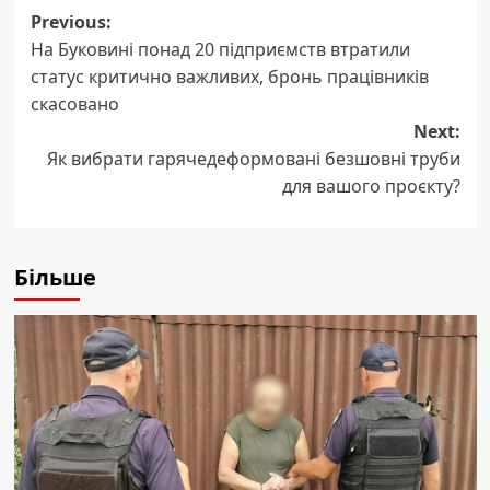
Post
Previous:
На Буковині понад 20 підприємств втратили
navigation
статус критично важливих, бронь працівників
скасовано
Next:
Як вибрати гарячедеформовані безшовні труби
для вашого проєкту?
Більше