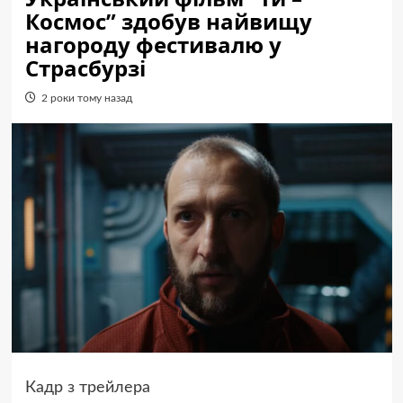
Космос” здобув найвищу
нагороду фестивалю у
Страсбурзі
2 роки тому назад
Кадр з трейлера