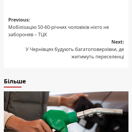
Post
Previous:
Мобілізацію 50-60-річних чоловіків ніхто не
navigation
забороняв – ТЦК
Next:
У Чернівцях будують багатоповерхівки, де
житимуть переселенці
Більше