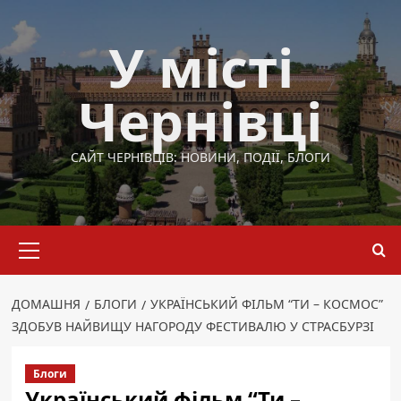
Перейти
до
У місті
вмісту
Чернівці
САЙТ ЧЕРНІВЦІВ: НОВИНИ, ПОДІЇ, БЛОГИ
Основне
меню
ДОМАШНЯ
БЛОГИ
УКРАЇНСЬКИЙ ФІЛЬМ “ТИ – КОСМОС”
ЗДОБУВ НАЙВИЩУ НАГОРОДУ ФЕСТИВАЛЮ У СТРАСБУРЗІ
Блоги
Український фільм “Ти –