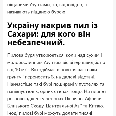
піщаними ґрунтами, то, відповідно, її
називають піщаною бурею
Україну накрив пил із
Сахари: для кого він
небезпечний.
Пилова буря утворюється, коли над сухим і
малорослинним ґрунтом віє вітер швидкістю
від 10 м/с. Він здіймає в повітря часточки
ґрунту і переносить їх на далекі відстані.
Найчастіше такі бурі поширені у пустелях та
напівпустелях, орних степах тощо. На планеті
розповсюджені у регіонах Північної Африки,
Близького Сходу, Центральної Азії та Китаю.
Іноді пилові бурі можуть долати тисячі