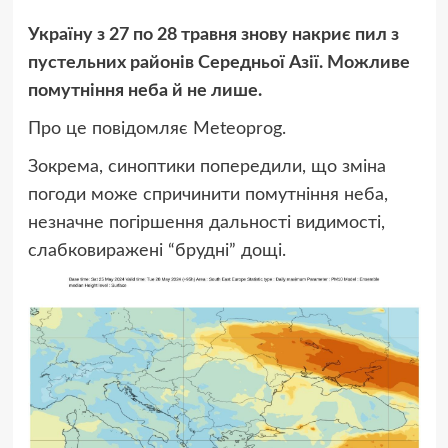
Україну з 27 по 28 травня знову накриє пил з
пустельних районів Середньої Азії. Можливе
помутніння неба й не лише.
Про це повідомляє Meteoprog.
Зокрема, синоптики попередили, що зміна
погоди може спричинити помутніння неба,
незначне погіршення дальності видимості,
слабковиражені “брудні” дощі.