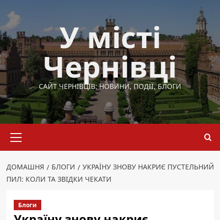
Перейти
до
У місті
вмісту
Чернівці
САЙТ ЧЕРНІВЦІВ: НОВИНИ, ПОДІЇ, БЛОГИ
Основне
меню
ДОМАШНЯ
БЛОГИ
УКРАЇНУ ЗНОВУ НАКРИЄ ПУСТЕЛЬНИЙ
ПИЛ: КОЛИ ТА ЗВІДКИ ЧЕКАТИ
Блоги
Україну знову накриє