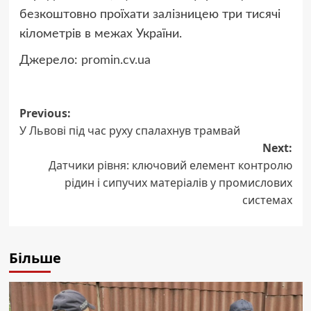
безкоштовно проїхати залізницею три тисячі
кілометрів в межах України.
Джерело:
promin.cv.ua
Post
Previous:
У Львові під час руху спалахнув трамвай
navigation
Next:
Датчики рівня: ключовий елемент контролю
рідин і сипучих матеріалів у промислових
системах
Більше