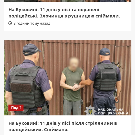
На Буковині: 11 днів у лісі та поранені
поліцейські. Злочинця з рушницею спіймали.
8 години тому назад
Події
На Буковині: 11 днів у лісі після стрілянини в
поліцейських. Спіймано.