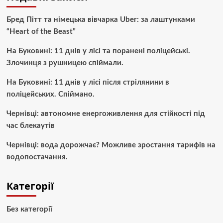
Бред Пітт та німецька вівчарка Uber: за лаштунками
“Heart of the Beast”
На Буковині: 11 днів у лісі та поранені поліцейські.
Злочинця з рушницею спіймали.
На Буковині: 11 днів у лісі після стрілянини в
поліцейських. Спіймано.
Чернівці: автономне енергоживлення для стійкості під
час блекаутів
Чернівці: вода дорожчає? Можливе зростання тарифів на
водопостачання.
Категорії
Без категорії