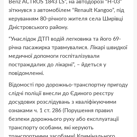
Benz ACTROS 1843 LS”, на автодорозі “Н-03”
зіткнувся з автомобілем “Renault Кangoo”, під
керуванням 80-річного жителя села Ширівці
Дністровського району.
“Унаслідок ДТП водій легковика та його 69-
річна пасажирка травмувалися. Лікарі швидкої
медичної допомоги госпіталізували
постраждалих до лікарні”, – йдеться у
повідомленні.
Відомості про дорожньо-транспортну пригоду
слідчі поліції внесли до Єдиного реєстру
досудових розслідувань з кваліфікуючими
ознаками ч. 1 ст. 286 (Порушення правил
безпеки дорожнього руху або експлуатації
транспорту особами, які керують
транспортними засобами) Кримінального