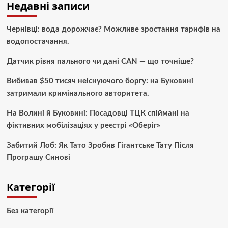
Недавні записи
Чернівці: вода дорожчає? Можливе зростання тарифів на
водопостачання.
Датчик рівня пального чи дані CAN — що точніше?
Вибивав $50 тисяч неіснуючого боргу: на Буковині
затримали кримінального авторитета.
На Волині й Буковині: Посадовці ТЦК спіймані на
фіктивних мобілізаціях у реєстрі «Оберіг»
Забитий Лоб: Як Тато Зробив Гігантське Тату Після
Програшу Синові
Категорії
Без категорії